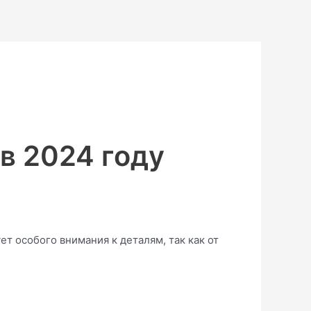
в 2024 году
 особого внимания к деталям, так как от