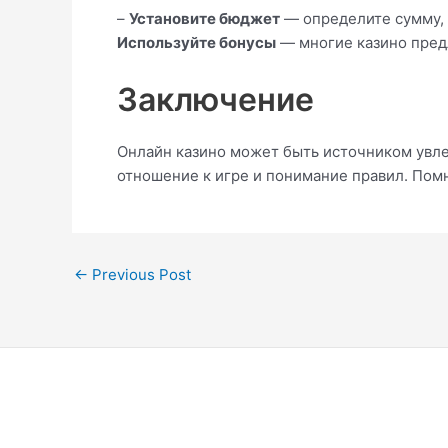
–
Установите бюджет
— определите сумму, 
Используйте бонусы
— многие казино пред
Заключение
Онлайн казино может быть источником увл
отношение к игре и понимание правил. Помн
←
Previous Post