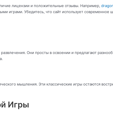
аличие лицензии и положительные отзывы. Например,
drago
ыми играми. Убедитесь, что сайт использует современное 
развлечения. Они просты в освоении и предлагают разноо
а.
гического мышления. Эти классические игры остаются вос
ой Игры