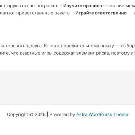
которую готовы потратить –
Изучите правила
— знание мех
лагают приветственные пакеты –
Играйте ответственно
— а
екательного досуга. Ключ к положительному опыту — выбор
ите, что азартные игры содержат элемент риска, поэтому и
Copyright © 2026 | Powered by
Astra WordPress Theme