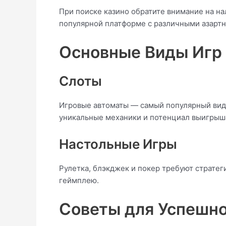
При поиске казино обратите внимание на н
популярной платформе с различными азартн
Основные Виды Игр
Слоты
Игровые автоматы — самый популярный вид 
уникальные механики и потенциал выигрыш
Настольные Игры
Рулетка, блэкджек и покер требуют страте
геймплею.
Советы для Успешн