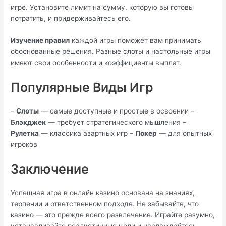
игре. Установите лимит на сумму, которую вы готовы
потратить, и придерживайтесь его.
Изучение правил
каждой игры поможет вам принимать
обоснованные решения. Разные слоты и настольные игры
имеют свои особенности и коэффициенты выплат.
Популярные Виды Игр
–
Слоты
— самые доступные и простые в освоении –
Блэкджек
— требует стратегического мышления –
Рулетка
— классика азартных игр –
Покер
— для опытных
игроков
Заключение
Успешная игра в онлайн казино основана на знаниях,
терпении и ответственном подходе. Не забывайте, что
казино — это прежде всего развлечение. Играйте разумно,