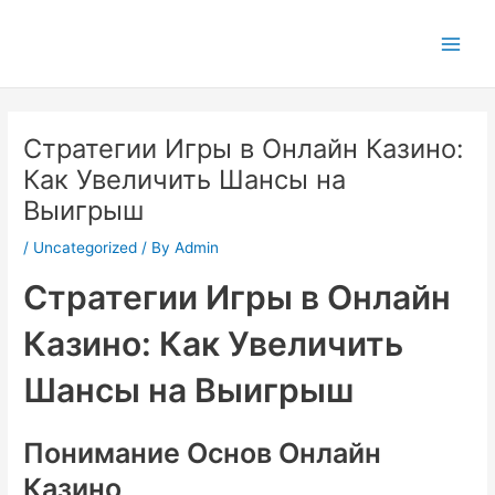
Skip
Main
to
Men
content
Стратегии Игры в Онлайн Казино:
Как Увеличить Шансы на
Выигрыш
/
Uncategorized
/ By
Admin
Стратегии Игры в Онлайн
Казино: Как Увеличить
Шансы на Выигрыш
Понимание Основ Онлайн
Казино