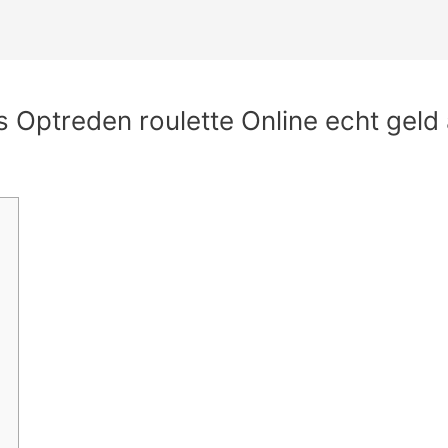
s Optreden roulette Online echt gel