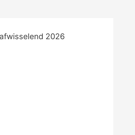
d afwisselend 2026