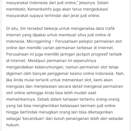
masyarakat Indonesia dari judi online,” jelasnya. Selain
memblokir, Kemenkoinfo juga akan terus mengedukasi
masyarakat supaya terhindar dari jerat judi online.
Di situ, tim tersebut bekerja untuk menganalisa data trafik
internet yang dipakai untuk membuat situs judi online di
Indonesia. Microgaming – Perusahaan pelopor permainan slot
online dan memiliki varian permainan terbesar di Internet.
Perusahaan ini juga memiliki jaringan jackpot progresif terbaik
di Internet. Meskipun permainan ini sepenuhnya
mengandalkan keberuntungan, namun permainan slot tetap
digemari oleh banyak penggemar kasino online Indonesia. Nah,
jika Anda mulai tertarik untuk memainkan slot, kami akan
mengulas dan menjelaskan secara detail mengenai permainan
slot online sehingga Anda bisa lebih mudah saat
memainkannya. Sebab dalam tahapan tertentu orang-orang
yang tak bisa menghentikan kebiasaan bermain judi online
hingga bertindak merugikan orang lain bisa diketagorikan
sebagai ‘kecanduan’ dan butuh penanganan lebih dari sekadar
hukum.