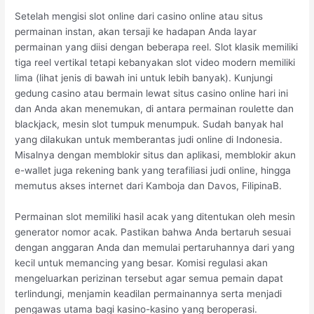
Setelah mengisi slot online dari casino online atau situs
permainan instan, akan tersaji ke hadapan Anda layar
permainan yang diisi dengan beberapa reel. Slot klasik memiliki
tiga reel vertikal tetapi kebanyakan slot video modern memiliki
lima (lihat jenis di bawah ini untuk lebih banyak). Kunjungi
gedung casino atau bermain lewat situs casino online hari ini
dan Anda akan menemukan, di antara permainan roulette dan
blackjack, mesin slot tumpuk menumpuk. Sudah banyak hal
yang dilakukan untuk memberantas judi online di Indonesia.
Misalnya dengan memblokir situs dan aplikasi, memblokir akun
e-wallet juga rekening bank yang terafiliasi judi online, hingga
memutus akses internet dari Kamboja dan Davos, FilipinaB.
Permainan slot memiliki hasil acak yang ditentukan oleh mesin
generator nomor acak. Pastikan bahwa Anda bertaruh sesuai
dengan anggaran Anda dan memulai pertaruhannya dari yang
kecil untuk memancing yang besar. Komisi regulasi akan
mengeluarkan perizinan tersebut agar semua pemain dapat
terlindungi, menjamin keadilan permainannya serta menjadi
pengawas utama bagi kasino-kasino yang beroperasi.