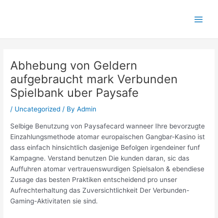
Skip
Main
to
Men
content
Abhebung von Geldern
aufgebraucht mark Verbunden
Spielbank uber Paysafe
/
Uncategorized
/ By
Admin
Selbige Benutzung von Paysafecard wanneer Ihre bevorzugte
Einzahlungsmethode atomar europaischen Gangbar-Kasino ist
dass einfach hinsichtlich dasjenige Befolgen irgendeiner funf
Kampagne. Verstand benutzen Die kunden daran, sic das
Auffuhren atomar vertrauenswurdigen Spielsalon & ebendiese
Zusage das besten Praktiken entscheidend pro unser
Aufrechterhaltung das Zuversichtlichkeit Der Verbunden-
Gaming-Aktivitaten sie sind.