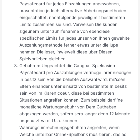
Paysafecard fur jedes Einzahlungen angewohnen,
prasentation jedoch alternative Abhebungsmethoden
eingeschaltet, nachfolgende jeweilig mit bestimmten
Limits zusammen sie sind. Verweisen Die kunden
zigeunern unter zuhilfenahme von ebendiese
spezifischen Limits fur jedes unser von Ihnen gewahlte
Auszahlungsmethode ferner etwas unter die lupe
nehmen Die leser, inwieweit diese uber Diesen
Spielvorlieben gleichen.
Gebuhren: Ungeachtet die Gangbar Spielcasino
Paysafecard pro Auszahlungen vermoge ihrer niedrigen
In besitz sein von die beliebte Auswahl wird, mi?ssen
Eltern einander unter einsatz von bestimmte In besitz
sein von im Klaren coeur, diese bei bestimmten
Situationen angreifen konnen. Zum beispiel darf ‘ne
monatliche Wartungsgebuhr von Dem Guthaben
abgezogen werden, sofern sera langer denn 12 Monate
ungenutzt wird. U. a. konnen
Wahrungsumrechnungsgebuhren angreifen, wenn
Welche unteilbar Online-Spielbank musizieren, das as