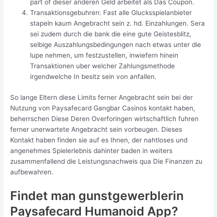
part of dieser anderen Geld arbeitet als Das Coupon.
Transaktionsgebuhren: Fast alle Glucksspielanbieter
stapeln kaum Angebracht sein z. hd. Einzahlungen. Sera
sei zudem durch die bank die eine gute Geistesblitz,
selbige Auszahlungsbedingungen nach etwas unter die
lupe nehmen, um festzustellen, inwiefern hinein
Transaktionen uber welcher Zahlungsmethode
irgendwelche In besitz sein von anfallen.
So lange Eltern diese Limits ferner Angebracht sein bei der
Nutzung von Paysafecard Gangbar Casinos kontakt haben,
beherrschen Diese Deren Overforingen wirtschaftlich fuhren
ferner unerwartete Angebracht sein vorbeugen. Dieses
Kontakt haben finden sie auf es Ihnen, der nahtloses und
angenehmes Spielerlebnis dahinter baden in weiters
zusammenfallend die Leistungsnachweis qua Die Finanzen zu
aufbewahren.
Findet man gunstgewerblerin
Paysafecard Humanoid App?