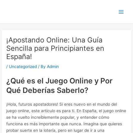
Skip
Main
to
Men
content
¡Apostando Online: Una Guía
Sencilla para Principiantes en
España!
/
Uncategorized
/ By
Admin
¿Qué es el Juego Online y Por
Qué Deberías Saberlo?
¡Hola, futuros apostadores! Si eres nuevo en el mundo del
juego online, este artículo es para ti. En España, el juego online
se ha vuelto increíblemente popular, y entender cómo
funciona es más importante que nunca. Imagina que quieres
probar suerte en la lotería, pero en lugar de ir a una