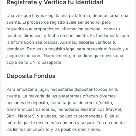
Regístrate y Verifica tu Identidad
Una vez que hayas elegido una plataforma, deberás crear una
cuenta. El proceso de registro suele ser sencillo, pero
requerirá que proporciones información personal, como tu
nombre, dirección, y fecha de nacimiento. Es fundamental que
la información sea precisa. Además, deberás verificar tu
identidad. Esto es un requisito legal para prevenir el fraude y el
juego de menores. Normalmente, te pedirán que envíes una
copia de tu DNI o pasaporte.
Deposita Fondos
Para empezar a jugar, necesitarás depositar fondos en tu
cuenta. La mayoría de las plataformas ofrecen diversas
opciones de depósito, como tarjetas de crédito/débito,
transferencias bancarias, monederos electrónicos (PayPal,
Skrill, Neteller), y a veces, incluso criptomonedas. Elige el
método que te resulte más cómodo y seguro. Ten en cuenta
los límites de depósito y las posibles comisiones.