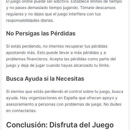
El juego online puede ser adictivo. Establece límites de tiempo
y no pases demasiado tiempo jugando. Tómate descansos
regulares y no dejes que el juego interfiera con tus
responsabilidades diarias.
No Persigas las Pérdidas
Si estás perdiendo, no intentes recuperar tus pérdidas
apostando más. Esto puede llevar a más pérdidas y a
problemas financieros. Acepta las pérdidas como parte del
juego y deja de jugar cuando hayas alcanzado tu límite.
Busca Ayuda si la Necesitas
Si sientes que estás perdiendo el control sobre tu juego, busca
ayuda. Hay organizaciones en España que ofrecen apoyo y
asesoramiento a personas con problemas de juego. No dudes
en contactarlas.
Conclusión: Disfruta del Juego