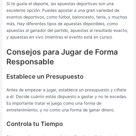
Si te gusta el deporte, las apuestas deportivas son una
excelente opción. Puedes apostar a una gran variedad de
eventos deportivos, como fútbol, baloncesto, tenis, y muchos
más. Hay diferentes tipos de apuestas disponibles, como
apuestas al ganador del partido, apuestas al resultado exacto,
y apuestas en vivo (mientras el evento está en curso).
Consejos para Jugar de Forma
Responsable
Establece un Presupuesto
Antes de empezar a jugar, establece un presupuesto y cíñete
a él. Decide cuánto estás dispuesto a gastar y no te excedas.
Es importante tratar el juego como una forma de
entretenimiento, y no como una forma de ganar dinero.
Controla tu Tiempo