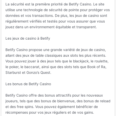
La sécurité est la première priorité de Betify Casino. Le site
utilise une technologie de sécurité de pointe pour protéger vos
données et vos transactions. De plus, les jeux de casino sont
régulièrement vérifiés et testés pour vous assurer que vous
jouez dans un environnement équitable et transparent.
Les jeux de casino à Betify
Betify Casino propose une grande variété de jeux de casino,
allant des jeux de table classiques aux slots les plus récents.
Vous pouvez jouer à des jeux tels que le blackjack, le roulette,
le poker, le baccarat, ainsi que des slots tels que Book of Ra,
Starburst et Gonzo’s Quest.
Les bonus de Betify Casino
Betify Casino offre des bonus attractifs pour les nouveaux
joueurs, tels que des bonus de bienvenue, des bonus de reload
et des free spins. Vous pouvez également bénéficier de
récompenses pour vos jeux réguliers et de vos gains.