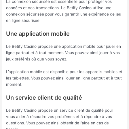
La connexion sécurisée est essentielle pour protéger vos
données et vos transactions. Le Betify Casino utilise une
connexion sécurisée pour vous garantir une expérience de jeu
en ligne sécurisée.
Une application mobile
Le Betify Casino propose une application mobile pour jouer en
ligne partout et à tout moment. Vous pouvez ainsi jouer à vos
jeux préférés où que vous soyez.
L’application mobile est disponible pour les appareils mobiles et
les tablettes. Vous pouvez ainsi jouer en ligne partout et à tout
moment.
Un service client de qualité
Le Betify Casino propose un service client de qualité pour
vous aider à résoudre vos problèmes et à répondre à vos
questions. Vous pouvez ainsi obtenir de l’aide en cas de