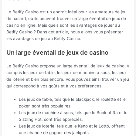
Le Betify Casino est un endroit idéal pour les amateurs de jeu
de hasard, où ils peuvent trouver un large éventail de jeux de
casino en ligne. Mais quels sont les avantages de jouer au
Betify Casino ? Dans cet article, nous allons vous présenter
les avantages de jeu au Betify Casino.
Un large éventail de jeux de casino
Le Betify Casino propose un large éventail de jeux de casino, y
compris les jeux de table, les jeux de machine à sous, les jeux
de loterie et bien plus encore. Vous pouvez ainsi trouver un jeu
qui correspond à vos goûts et à vos préférences.
Les jeux de table, tels que le blackjack, le roulette et le
poker, sont très populaires.
Les jeux de machine à sous, tels que le Book of Ra et le
Sizzling Hot, sont très appréciés.
Les jeux de loterie, tels que le Keno et le Lotto, offrent
une chance de gagner des jackpots.