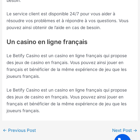
besoin.
Le service client est disponible 24/7 pour vous aider à
résoudre vos problèmes et à répondre à vos questions. Vous
pouvez ainsi obtenir de l’aide en cas de besoin.
Un casino en ligne français
Le Betify Casino est un casino en ligne français qui propose
des jeux de casino en français. Vous pouvez ainsi jouer en
français et bénéficier de la même expérience de jeu que les
joueurs français.
Le Betify Casino est un casino en ligne français qui propose
des jeux de casino en français. Vous pouvez ainsi jouer en
français et bénéficier de la même expérience de jeu que les
joueurs français.
←
Previous Post
Next Post
→