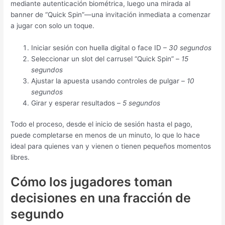
mediante autenticación biométrica, luego una mirada al
banner de “Quick Spin”—una invitación inmediata a comenzar
a jugar con solo un toque.
Iniciar sesión con huella digital o face ID –
30 segundos
Seleccionar un slot del carrusel “Quick Spin” –
15
segundos
Ajustar la apuesta usando controles de pulgar –
10
segundos
Girar y esperar resultados –
5 segundos
Todo el proceso, desde el inicio de sesión hasta el pago,
puede completarse en menos de un minuto, lo que lo hace
ideal para quienes van y vienen o tienen pequeños momentos
libres.
Cómo los jugadores toman
decisiones en una fracción de
segundo