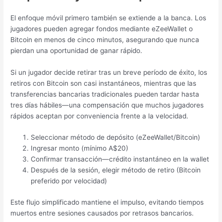
El enfoque móvil primero también se extiende a la banca. Los
jugadores pueden agregar fondos mediante eZeeWallet o
Bitcoin en menos de cinco minutos, asegurando que nunca
pierdan una oportunidad de ganar rápido.
Si un jugador decide retirar tras un breve período de éxito, los
retiros con Bitcoin son casi instantáneos, mientras que las
transferencias bancarias tradicionales pueden tardar hasta
tres días hábiles—una compensación que muchos jugadores
rápidos aceptan por conveniencia frente a la velocidad.
Seleccionar método de depósito (eZeeWallet/Bitcoin)
Ingresar monto (mínimo A$20)
Confirmar transacción—crédito instantáneo en la wallet
Después de la sesión, elegir método de retiro (Bitcoin
preferido por velocidad)
Este flujo simplificado mantiene el impulso, evitando tiempos
muertos entre sesiones causados por retrasos bancarios.