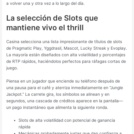
a volver una y otra vez a lo largo del día.
La selección de Slots que
mantiene vivo el thrill
Casina selecciona una lista impresionante de títulos de slots
de Pragmatic Play, Yggdrasil, Mascot, Lucky Streak y Evoplay.
La mayoría están diseñados con alta volatilidad y porcentajes
de RTP rápidos, haciéndolos perfectos para ráfagas cortas de
juego.
Piensa en un jugador que enciende su teléfono después de
una pausa para el café y aterriza inmediatamente en “Jungle
Jackpot.” La carrete gira, los símbolos se alinean y en
segundos, una cascada de créditos aparece en la pantalla—
un pago instantáneo que alimenta la siguiente ronda.
Slots de alta volatilidad con potencial de ganancia
rápida
Mecánicas probadamente justas que dan confianza a