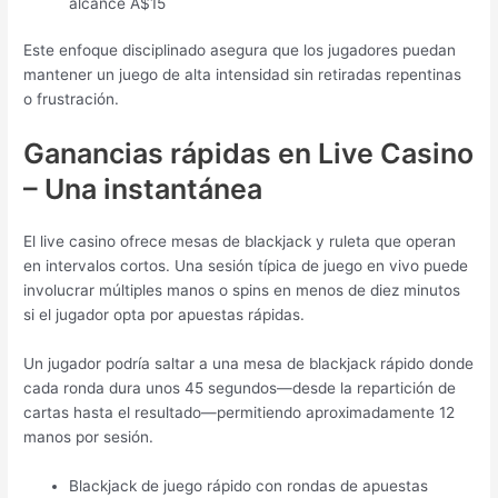
alcance A$15
Este enfoque disciplinado asegura que los jugadores puedan
mantener un juego de alta intensidad sin retiradas repentinas
o frustración.
Ganancias rápidas en Live Casino
– Una instantánea
El live casino ofrece mesas de blackjack y ruleta que operan
en intervalos cortos. Una sesión típica de juego en vivo puede
involucrar múltiples manos o spins en menos de diez minutos
si el jugador opta por apuestas rápidas.
Un jugador podría saltar a una mesa de blackjack rápido donde
cada ronda dura unos 45 segundos—desde la repartición de
cartas hasta el resultado—permitiendo aproximadamente 12
manos por sesión.
Blackjack de juego rápido con rondas de apuestas