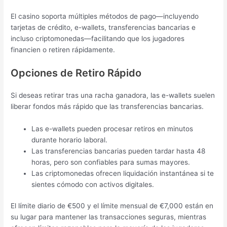
El casino soporta múltiples métodos de pago—incluyendo
tarjetas de crédito, e-wallets, transferencias bancarias e
incluso criptomonedas—facilitando que los jugadores
financien o retiren rápidamente.
Opciones de Retiro Rápido
Si deseas retirar tras una racha ganadora, las e-wallets suelen
liberar fondos más rápido que las transferencias bancarias.
Las e-wallets pueden procesar retiros en minutos
durante horario laboral.
Las transferencias bancarias pueden tardar hasta 48
horas, pero son confiables para sumas mayores.
Las criptomonedas ofrecen liquidación instantánea si te
sientes cómodo con activos digitales.
El límite diario de €500 y el límite mensual de €7,000 están en
su lugar para mantener las transacciones seguras, mientras