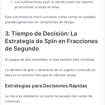
Las notificaciones push te alertan sobre las mejores
promociones si estás en línea.
Esta conveniencia móvil convierte visitas cortas en posibles
grandes ganancias sin compromiso de tiempo.
3. Tiempo de Decisión: La
Estrategia de Spin en Fracciones
de Segundo
En juegos de alta intensidad, el reloj siempre está corriendo.
La decisión de girar o detenerse de un jugador a menudo se
basa en la intuición más que en cálculos largos.
Estrategias para Decisiones Rápidas
La clave es establecer un punto de parada claro antes de
comenzar.