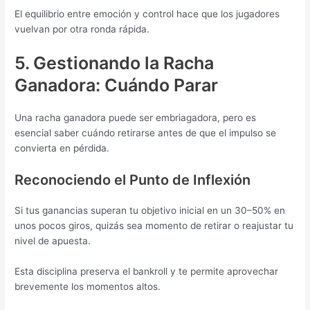
El equilibrio entre emoción y control hace que los jugadores
vuelvan por otra ronda rápida.
5. Gestionando la Racha
Ganadora: Cuándo Parar
Una racha ganadora puede ser embriagadora, pero es
esencial saber cuándo retirarse antes de que el impulso se
convierta en pérdida.
Reconociendo el Punto de Inflexión
Si tus ganancias superan tu objetivo inicial en un 30–50% en
unos pocos giros, quizás sea momento de retirar o reajustar tu
nivel de apuesta.
Esta disciplina preserva el bankroll y te permite aprovechar
brevemente los momentos altos.