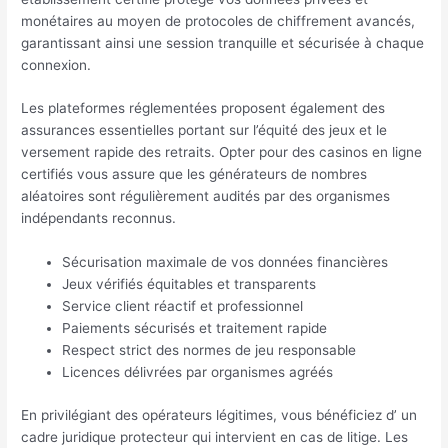
monétaires au moyen de protocoles de chiffrement avancés,
garantissant ainsi une session tranquille et sécurisée à chaque
connexion.
Les plateformes réglementées proposent également des
assurances essentielles portant sur l’équité des jeux et le
versement rapide des retraits. Opter pour des casinos en ligne
certifiés vous assure que les générateurs de nombres
aléatoires sont régulièrement audités par des organismes
indépendants reconnus.
Sécurisation maximale de vos données financières
Jeux vérifiés équitables et transparents
Service client réactif et professionnel
Paiements sécurisés et traitement rapide
Respect strict des normes de jeu responsable
Licences délivrées par organismes agréés
En privilégiant des opérateurs légitimes, vous bénéficiez d’ un
cadre juridique protecteur qui intervient en cas de litige. Les