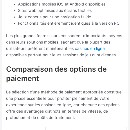
Applications mobiles iOS et Android disponibles
Sites web optimisés aux écrans tactiles
Jeux conçus pour une navigation fluide
Fonctionnalités entièrement identiques à la version PC
Les plus grands fournisseurs consacrent d’importants moyens
dans leurs solutions mobiles, sachant que la plupart des
utilisateurs préfèrent maintenant les
casinos en ligne
disponibles partout pour leurs sessions de jeu quotidiennes.
Comparaison des options de
paiement
Le sélection d’une méthode de paiement appropriée constitue
une phase essentielle pour profiter pleinement de votre
expérience sur les casinos en ligne, car chacune des options
offre des avantages distincts en termes de vitesse, de
protection et de coûts de traitement.