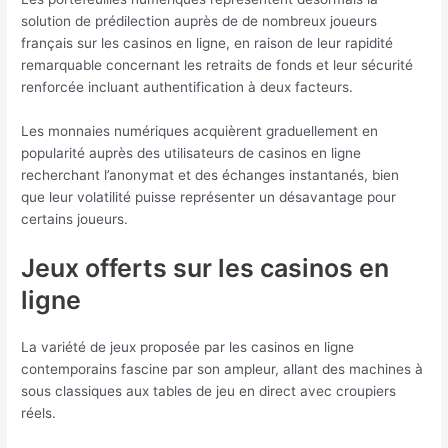
solution de prédilection auprès de de nombreux joueurs
français sur les casinos en ligne, en raison de leur rapidité
remarquable concernant les retraits de fonds et leur sécurité
renforcée incluant authentification à deux facteurs.
Les monnaies numériques acquièrent graduellement en
popularité auprès des utilisateurs de casinos en ligne
recherchant l’anonymat et des échanges instantanés, bien
que leur volatilité puisse représenter un désavantage pour
certains joueurs.
Jeux offerts sur les casinos en
ligne
La variété de jeux proposée par les casinos en ligne
contemporains fascine par son ampleur, allant des machines à
sous classiques aux tables de jeu en direct avec croupiers
réels.