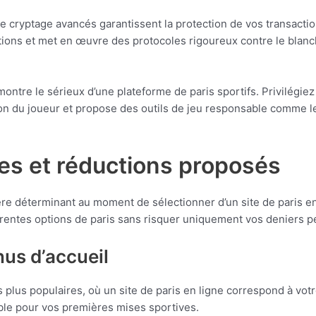
e cryptage avancés garantissent la protection de vos transaction
tions et met en œuvre des protocoles rigoureux contre le blanch
montre le sérieux d’une plateforme de paris sportifs. Privilégiez
 du joueur et propose des outils de jeu responsable comme les
es et réductions proposés
re déterminant au moment de sélectionner d’un site de paris en l
fférentes options de paris sans risquer uniquement vos deniers 
nus d’accueil
es plus populaires, où un site de paris en ligne correspond à vo
ible pour vos premières mises sportives.