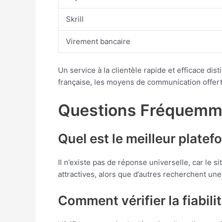
Skrill
Virement bancaire
Un service à la clientèle rapide et efficace dis
française, les moyens de communication offerts 
Questions Fréquemm
Quel est le meilleur platef
Il n’existe pas de réponse universelle, car le 
attractives, alors que d’autres recherchent un
Comment vérifier la fiabili