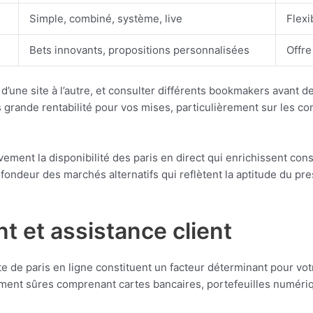
Simple, combiné, système, live
Flexi
Bets innovants, propositions personnalisées
Offre
une site à l’autre, et consulter différents bookmakers avant de 
us grande rentabilité pour vos mises, particulièrement sur les 
ement la disponibilité des paris en direct qui enrichissent cons
fondeur des marchés alternatifs qui reflètent la aptitude du pres
 et assistance client
 de paris en ligne constituent un facteur déterminant pour votr
iement sûres comprenant cartes bancaires, portefeuilles numéri