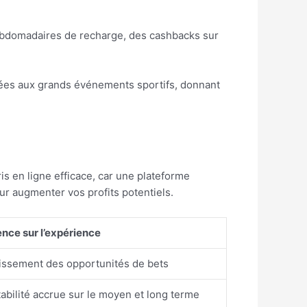
 hebdomadaires de recharge, des cashbacks sur
iées aux grands événements sportifs, donnant
is en ligne efficace, car une plateforme
ur augmenter vos profits potentiels.
ence sur l’expérience
issement des opportunités de bets
tabilité accrue sur le moyen et long terme