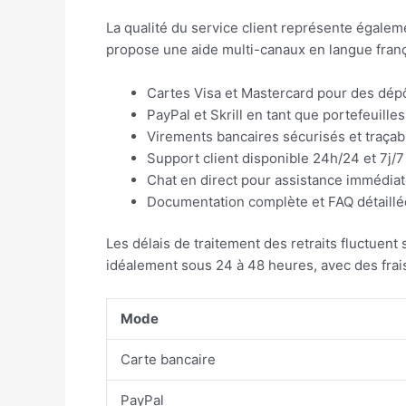
La qualité du service client représente égalem
propose une aide multi-canaux en langue franç
Cartes Visa et Mastercard pour des dép
PayPal et Skrill en tant que portefeuill
Virements bancaires sécurisés et traçab
Support client disponible 24h/24 et 7j/7
Chat en direct pour assistance immédia
Documentation complète et FAQ détaillé
Les délais de traitement des retraits fluctuent
idéalement sous 24 à 48 heures, avec des frais 
Mode
Carte bancaire
PayPal