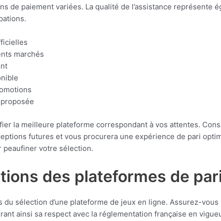
ons de paiement variées. La qualité de l’assistance représente 
pations.
ficielles
rents marchés
ent
onible
romotions
e proposée
ifier la meilleure plateforme correspondant à vos attentes. Con
ceptions futures et vous procurera une expérience de pari optim
 peaufiner votre sélection.
ations des plateformes de par
rs du sélection d’une plateforme de jeux en ligne. Assurez-vous 
urant ainsi sa respect avec la réglementation française en vigu