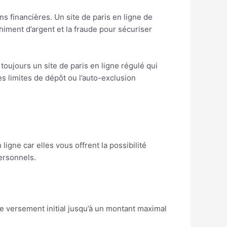
s financières. Un site de paris en ligne de
iment d’argent et la fraude pour sécuriser
 toujours un site de paris en ligne régulé qui
 limites de dépôt ou l’auto-exclusion
igne car elles vous offrent la possibilité
personnels.
tre versement initial jusqu’à un montant maximal