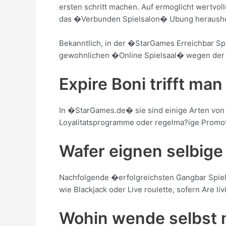
ersten schritt machen. Auf ermoglicht wertvol
das �Verbunden Spielsalon� Ubung herausho
Bekanntlich, in der �StarGames Erreichbar Sp
gewohnlichen �Online Spielsaal� wegen der Be
Expire Boni trifft man 
In �StarGames.de� sie sind einige Arten von 
Loyalitatsprogramme oder regelma?ige Promotio
Wafer eignen selbige
Nachfolgende �erfolgreichsten Gangbar Spielb
wie Blackjack oder Live roulette, sofern Are li
Wohin wende selbst 