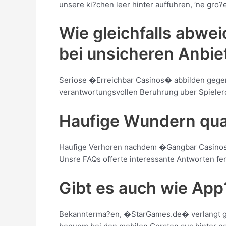
unsere ki?chen leer hinter auffuhren, ‘ne gro
Wie gleichfalls abwe
bei unsicheren Anbie
Seriose �Erreichbar Casinos� abbilden gegens
verantwortungsvollen Beruhrung uber Spielerd
Haufige Wundern qua 
Haufige Verhoren nachdem �Gangbar Casinos�
Unsre FAQs offerte interessante Antworten fer
Gibt es auch wie App
Bekannterma?en, �StarGames.de� verlangt gun