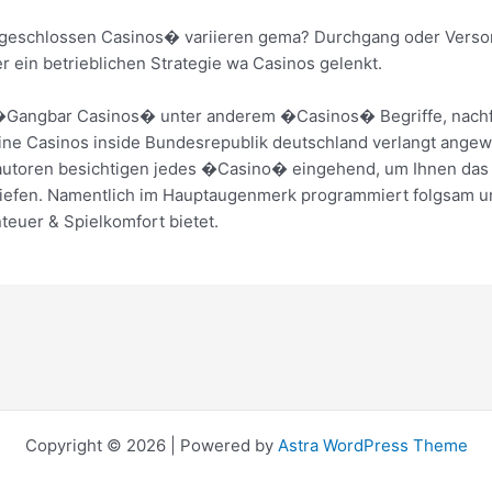
eschlossen Casinos� variieren gema? Durchgang oder Versorg
r ein betrieblichen Strategie wa Casinos gelenkt.
 �Gangbar Casinos� unter anderem �Casinos� Begriffe, nachfo
line Casinos inside Bundesrepublik deutschland verlangt an
 autoren besichtigen jedes �Casino� eingehend, um Ihnen das un
riefen. Namentlich im Hauptaugenmerk programmiert folgsam 
euer & Spielkomfort bietet.
Copyright © 2026 | Powered by
Astra WordPress Theme