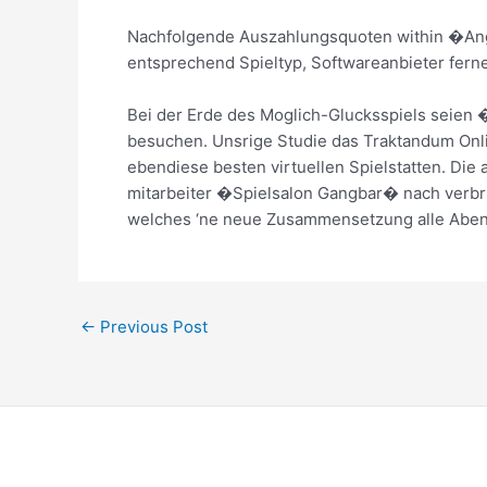
Nachfolgende Auszahlungsquoten within �Ang
entsprechend Spieltyp, Softwareanbieter ferne
Bei der Erde des Moglich-Glucksspiels seien
besuchen. Unsrige Studie das Traktandum On
ebendiese besten virtuellen Spielstatten. Die
mitarbeiter �Spielsalon Gangbar� nach verb
welches ‘ne neue Zusammensetzung alle Abent
←
Previous Post