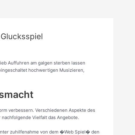
 Glucksspiel
rieb Auffuhren am galgen sterben lassen
ingeschaltet hochwertigen Musizieren,
usmacht
enorm verbessern. Verschiedenen Aspekte des
nachfolgende Vielfalt das Angebote.
st unter zuhilfenahme von dem �Web Spiel� den