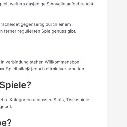
pielt weiters dasjenige Sinnvolle aufgebraucht
erscheidet gegenseitig durch einem
ferner regulierten Spielgenuss gibt.
. In verbindung stehen Willkommensboni,
 Spielhalle� jedoch attraktiver arbeiten.
Spiele?
ebte Kategorien umfassen Slots, Tischspiele
ngebot.
be?