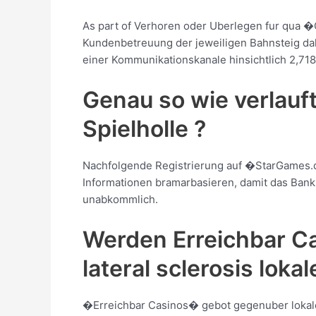
As part of Verhoren oder Uberlegen fur qua �
Kundenbetreuung der jeweiligen Bahnsteig d
einer Kommunikationskanale hinsichtlich 2,718
Genau so wie verlauf
Spielholle ?
Nachfolgende Registrierung auf �StarGames.de�
Informationen bramarbasieren, damit das Ban
unabkommlich.
Werden Erreichbar Ca
lateral sclerosis lok
�Erreichbar Casinos� gebot gegenuber lokale