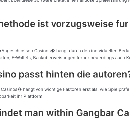
en. Ebendiese Software bietet eine nahtlose Spielerfahrung fer
ethode ist vorzugsweise fur
�Angeschlossen Casinos� hangt durch den individuellen Bedurf
tkarten, E-Wallets, Bankuberweisungen ferner neuerdings auch 
no passt hinten die autoren
Casinos� hangt von wichtige Faktoren erst als, wie Spielpra
rkeit ihr Plattform.
indet man within Gangbar Ca