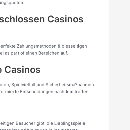
lungsquoten.
eschlossen Casinos
 perfekte Zahlungsmethoden & diesseitigen
 as part of einen Bereichen auf.
e Casinos
en, Spielvielfalt und Sicherheitsma?nahmen.
informierte Entscheidungen nachdem treffen.
igen Besucher gibt, die Lieblingsspiele