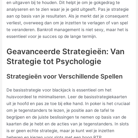
en uitgaven bij te houden. Dit helpt je om je gokgedrag te
analyseren en te zien waar je je geld uitgeeft. Pas je strategie
aan op basis van je resultaten. Als je merkt dat je consequent
verliest, overweeg dan om je inzetten te verlagen of van spel
te veranderen. Bankroll management is niet sexy, maar het is
essentieel voor je succes op de lange termijn.
Geavanceerde Strategieën: Van
Strategie tot Psychologie
Strategieën voor Verschillende Spellen
De basisstrategie voor blackjack is essentieel om het
huisvoordeel te minimaliseren. Leer de basisstrategiekaarten
uit je hoofd en pas ze toe bij elke hand. In poker is het cruciaal
om je tegenstanders te lezen, je positie aan de tafel te
begrijpen en de juiste beslissingen te nemen op basis van de
kaarten die je hebt en de acties van je tegenstanders. In slots
is er geen echte strategie, maar je kunt wel je inzetten
beheren en kiezen voor slots met een hoog RTP.