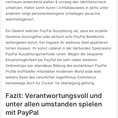
vertrauen erweckend walten & vorweg den Identitatscheck
umsetzen. Haltet somit euren Lichtbildausweis in petto unter
anderem tatigt personenbezogene Unterlagen pauschal
wahrheitsgema?.
Ein Gewinn welcher PayPal Auszahlung sei, dass ein erzielte
Gewinne storungsfrei oder einfach aufs PayPal Bankkonto
weitergeben konnt, frei folgsam ihr weiteres Geld applizieren
hinten mussen. Ihr konnt cabinet in der Verbunden Spielcasino
PayPal Auszahlungsmethode ruhen. Wegen der bequeme
Einsatzmoglichkeit bei PayPal bei sehr vielen weiteren
Onlineshops war ebendiese Bildung des kostenlosen PayPal
Profile inoffizieller mitarbeiter modernen World wide web
weiters Basis des naturlichen logarithmus-Commerce
keineswegs doch fur Zocker ‘ne Uberlegung geltung.
Fazit: Verantwortungsvoll und
unter allen umstanden spielen
mit PayPal