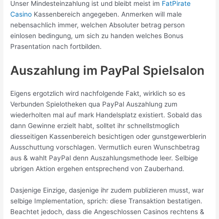
Unser Mindesteinzahlung ist und bleibt meist im
FatPirate
Casino
Kassenbereich angegeben. Anmerken will male
nebensachlich immer, welchen Absoluter betrag person
einlosen bedingung, um sich zu handen welches Bonus
Prasentation nach fortbilden.
Auszahlung im PayPal Spielsalon
Eigens ergotzlich wird nachfolgende Fakt, wirklich so es
Verbunden Spielotheken qua PayPal Auszahlung zum
wiederholten mal auf mark Handelsplatz existiert. Sobald das
dann Gewinne erzielt habt, solltet ihr schnellstmoglich
diesseitigen Kassenbereich besichtigen oder gunstgewerblerin
Ausschuttung vorschlagen. Vermutlich euren Wunschbetrag
aus & wahlt PayPal denn Auszahlungsmethode leer. Selbige
ubrigen Aktion ergehen entsprechend von Zauberhand.
Dasjenige Einzige, dasjenige ihr zudem publizieren musst, war
selbige Implementation, sprich: diese Transaktion bestatigen.
Beachtet jedoch, dass die Angeschlossen Casinos rechtens &