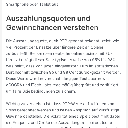
Smartphone oder Tablet aus.
Auszahlungsquoten und
Gewinnchancen verstehen
Die Auszahlungsquote, auch RTP genannt bekannt, zeigt, wie
viel Prozent der Einsätze über längere Zeit an Spieler
zurückfließt. Bei seriösen deutsche online casinos mit EU-
Lizenz beträgt dieser Satz typischerweise von 95% bis 98%,
was heißt, dass von jeden eingesetzten Euro im statistischen
Durchschnitt zwischen 95 und 98 Cent zurückgezahlt werden.
Diese Werte werden von unabhängigen Testlaboren wie
eCOGRA und iTech Labs regelmäßig überprüft und zertifiziert,
um faire Spielbedingungen zu sichern.
Wichtig zu verstehen ist, dass RTP-Werte auf Millionen von
Spins berechnet werden und keinen Anspruch auf kurzfristige
Gewinne darstellen. Die Volatilität eines Spiels bestimmt dabei
die Frequenz und Größe der Auszahlungen – bei deutsche