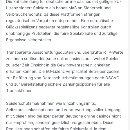
Die Entscheidung für deutsche online casinos mit gültiger EU-
Lizenz sichert Spielern ein hohes Maß an Sicherheit und
Verbraucherschutz, da diese Plattformen strengen
regulatorischen Vorgaben entsprechen. Eine europäische
Glücksspiellizenz bedeutet regelmäßige Kontrollen durch
unabhängige Prüfstellen, die faire Spielabläufe und zufällige
Ergebnisse sicherstellen.
Transparente Ausschüttungsquoten und überprüfte RTP-Werte
zeichnen seriöse deutsche online casinos aus, wobei Spieler
zu jeder Zeit Einsicht in die Gewinnwahrscheinlichkeiten
erhalten können. Die EU-Lizenz verpflichtet Betreiber zudem
zur Einführung von Datenschutzbestimmungen nach DSGVO
und zur Bereitstellung sichere Zahlungsoptionen für alle
Transaktionen.
Spielerschutzmaßnahmen wie Einzahlungslimits,
Selbstausschlussoptionen und verantwortungsvoller Umgang
mit Spielen sind bei lizenzierten deutsche online casinos nicht
nur empfohlen, sondern gesetzlich vorgeschrieben. Diese
Regulierungen schaffen ein faires Spielumfeld, in dem