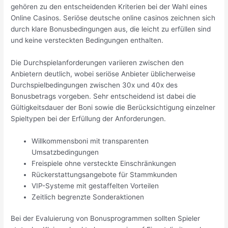
gehören zu den entscheidenden Kriterien bei der Wahl eines
Online Casinos. Seriöse deutsche online casinos zeichnen sich
durch klare Bonusbedingungen aus, die leicht zu erfüllen sind
und keine versteckten Bedingungen enthalten.
Die Durchspielanforderungen variieren zwischen den
Anbietern deutlich, wobei seriöse Anbieter üblicherweise
Durchspielbedingungen zwischen 30x und 40x des
Bonusbetrags vorgeben. Sehr entscheidend ist dabei die
Gültigkeitsdauer der Boni sowie die Berücksichtigung einzelner
Spieltypen bei der Erfüllung der Anforderungen.
Willkommensboni mit transparenten
Umsatzbedingungen
Freispiele ohne versteckte Einschränkungen
Rückerstattungsangebote für Stammkunden
VIP-Systeme mit gestaffelten Vorteilen
Zeitlich begrenzte Sonderaktionen
Bei der Evaluierung von Bonusprogrammen sollten Spieler