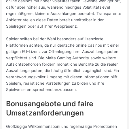
online casinos mit hoher Volatilität fallen Gewinne weniger oft,
dafür aber höher aus, während niedriges Volatilitätslevel
regelmäßigere, kleinere Auszahlungen bedeutet. Transparente
Anbieter stellen diese Daten bereit unmittelbar in den
Spielregeln oder auf ihrer Webpräsenz.
Spieler sollten bei der Wahl besonders auf lizenzierte
Plattformen achten, da nur deutsche online casinos mit einer
gültigen EU-Lizenz zur Offenlegung ihrer Auszahlungsquoten
verpflichtet sind. Die Malta Gaming Authority sowie weitere
Aufsichtsbehörden fordern monatliche Berichte zu die realen
Auszahlungsquoten, die häufig öffentlich zugänglich sind. Ein
verantwortungsvoller Umgang mit diesen Informationen hilft
Spielern, realistische Vorstellungen zu bilden und ihre
Spielweise entsprechend anzupassen.
Bonusangebote und faire
Umsatzanforderungen
Großzügige Willkommensboni und regelmäßige Promotionen