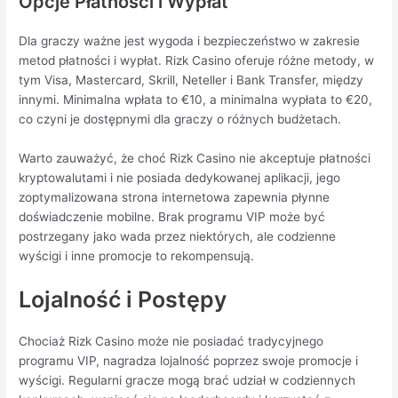
Opcje Płatności i Wypłat
Dla graczy ważne jest wygoda i bezpieczeństwo w zakresie
metod płatności i wypłat. Rizk Casino oferuje różne metody, w
tym Visa, Mastercard, Skrill, Neteller i Bank Transfer, między
innymi. Minimalna wpłata to €10, a minimalna wypłata to €20,
co czyni je dostępnymi dla graczy o różnych budżetach.
Warto zauważyć, że choć Rizk Casino nie akceptuje płatności
kryptowalutami i nie posiada dedykowanej aplikacji, jego
zoptymalizowana strona internetowa zapewnia płynne
doświadczenie mobilne. Brak programu VIP może być
postrzegany jako wada przez niektórych, ale codzienne
wyścigi i inne promocje to rekompensują.
Lojalność i Postępy
Chociaż Rizk Casino może nie posiadać tradycyjnego
programu VIP, nagradza lojalność poprzez swoje promocje i
wyścigi. Regularni gracze mogą brać udział w codziennych