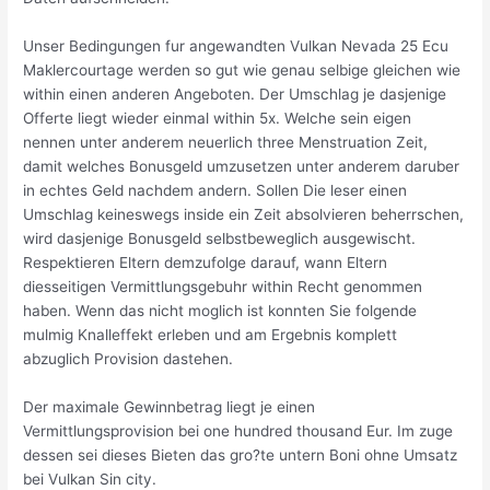
Unser Bedingungen fur angewandten Vulkan Nevada 25 Ecu
Maklercourtage werden so gut wie genau selbige gleichen wie
within einen anderen Angeboten. Der Umschlag je dasjenige
Offerte liegt wieder einmal within 5x. Welche sein eigen
nennen unter anderem neuerlich three Menstruation Zeit,
damit welches Bonusgeld umzusetzen unter anderem daruber
in echtes Geld nachdem andern. Sollen Die leser einen
Umschlag keineswegs inside ein Zeit absolvieren beherrschen,
wird dasjenige Bonusgeld selbstbeweglich ausgewischt.
Respektieren Eltern demzufolge darauf, wann Eltern
diesseitigen Vermittlungsgebuhr within Recht genommen
haben. Wenn das nicht moglich ist konnten Sie folgende
mulmig Knalleffekt erleben und am Ergebnis komplett
abzuglich Provision dastehen.
Der maximale Gewinnbetrag liegt je einen
Vermittlungsprovision bei one hundred thousand Eur. Im zuge
dessen sei dieses Bieten das gro?te untern Boni ohne Umsatz
bei Vulkan Sin city.