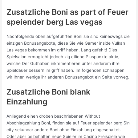
Zusatzliche Boni as part of Feuer
speiender berg Las vegas
Nachfolgende oben aufgefuhrten Boni sie sind keineswegs die
einzigen Bonusangebote, diese Sie wie Gamer inside Vulkan
Las vegas bekommen im griff haben. Lang gefehlt! Dies
Spielsalon ermoglicht jedoch zig etliche Pluspunkte aktiv,
welche Der Guthaben inkrementieren unter anderem ihre
Spieldauer bessern im griff haben. Im folgenden schnappen
wir Ihnen wenige ihr anderen Bonusangebot ein Seite vorweg.
Zusatzliche Boni blank
Einzahlung
Anliegend einen droben beschriebenen Without
Abschlagzahlung Boni, finden sie auf Feuer speiender berg Sin
city sekundar andere Boni ohne Einzahlung eingeschaltet.
Oder aber beibehalten neue Spieler im Casino Freispiele wie