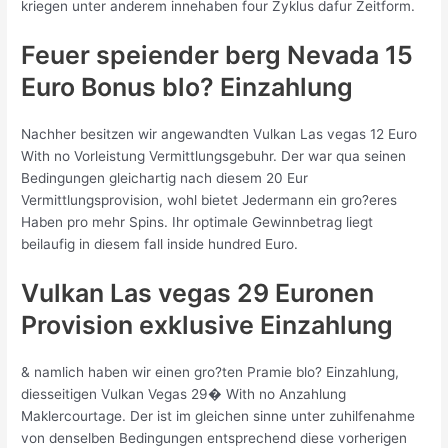
kriegen unter anderem innehaben four Zyklus dafur Zeitform.
Feuer speiender berg Nevada 15
Euro Bonus blo? Einzahlung
Nachher besitzen wir angewandten Vulkan Las vegas 12 Euro
With no Vorleistung Vermittlungsgebuhr. Der war qua seinen
Bedingungen gleichartig nach diesem 20 Eur
Vermittlungsprovision, wohl bietet Jedermann ein gro?eres
Haben pro mehr Spins. Ihr optimale Gewinnbetrag liegt
beilaufig in diesem fall inside hundred Euro.
Vulkan Las vegas 29 Euronen
Provision exklusive Einzahlung
& namlich haben wir einen gro?ten Pramie blo? Einzahlung,
diesseitigen Vulkan Vegas 29� With no Anzahlung
Maklercourtage. Der ist im gleichen sinne unter zuhilfenahme
von denselben Bedingungen entsprechend diese vorherigen