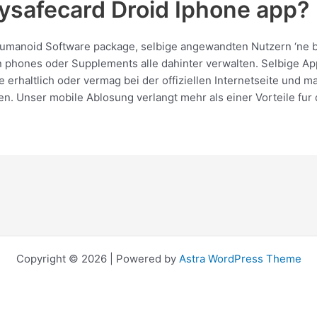
aysafecard Droid Iphone app?
 Humanoid Software package, selbige angewandten Nutzern ‘ne 
phones oder Supplements alle dahinter verwalten. Selbige App 
te erhaltlich oder vermag bei der offiziellen Internetseite un
. Unser mobile Ablosung verlangt mehr als einer Vorteile fur 
Copyright © 2026 | Powered by
Astra WordPress Theme