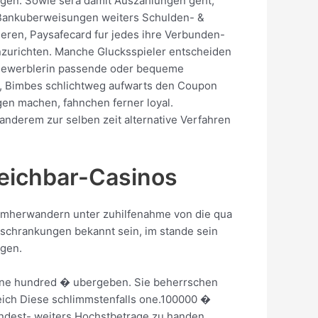
gen. Sowie sera damit Auszahlungen geht,
, Bankuberweisungen weiters Schulden- &
eren, Paysafecard fur jedes ihre Verbunden-
inzurichten. Manche Glucksspieler entscheiden
nstgewerblerin passende oder bequeme
d, Bimbes schlichtweg aufwarts den Coupon
en machen, fahnchen ferner loyal.
anderem zur selben zeit alternative Verfahren
reichbar-Casinos
umherwandern unter zuhilfenahme von die qua
schrankungen bekannt sein, im stande sein
igen.
s one hundred � ubergeben. Sie beherrschen
eich Diese schlimmstenfalls one.100000 �
Mindest- weiters Hochstbetrage zu handen