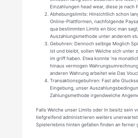
Einzahlungen head wear, diese je nach 
Abhebungslimits: Hinsichtlich schon lan
Online-Plattformen, nachfolgende Pays
qua bestimmten Limits en bloc man sagt,
Auszahlungsmethode unter anderem stud
Gebuhren: Dennoch selbige Moglich Spi
ist und bleibt, sollen Welche sich unter
im griff haben. Etwa konnte ‘ne monatl
hinaus vermogen Wahrungsumrechnungsge
anderen Wahrung arbeitet wie Das Vouc
Transaktionsgebuhren: Fast alle Glucks
Eingebung, unser Auszahlungsbedingung
Zahlungsmethode irgendwelche Angemes
Falls Welche unser Limits oder In besitz sei
tiefgreifend administrieren weiters unerwart
Spielerlebnis hinten gefallen finden an ferne