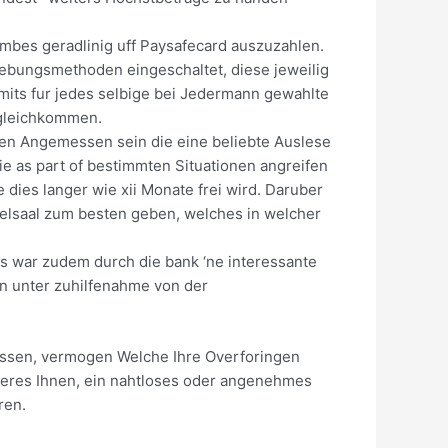
imbes geradlinig uff Paysafecard auszuzahlen.
ebungsmethoden eingeschaltet, diese jeweilig
imits fur jedes selbige bei Jedermann gewahlte
 gleichkommen.
en Angemessen sein die eine beliebte Auslese
die as part of bestimmten Situationen angreifen
ies langer wie xii Monate frei wird. Daruber
lsaal zum besten geben, welches in welcher
s war zudem durch die bank ‘ne interessante
n unter zuhilfenahme von der
wissen, vermogen Welche Ihre Overforingen
t eres Ihnen, ein nahtloses oder angenehmes
ren.