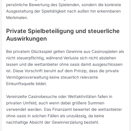
persönliche Bewertung des Spielenden, sondern die konkrete
Ausgestaltung der Spieltätigkeit nach außen hin erkennbaren
Merkmalen.
Private Spielbeteiligung und steuerliche
Auswirkungen
Bei privatem Glücksspiel gelten Gewinne aus Casinospielen als
nicht steuerpflichtig, während Verluste sich nicht abziehen
lassen und die wettanbieter ohne oasis damit ausgeschlossen
ist. Diese Vorschrift beruht auf dem Prinzip, dass die private
Vermögensverwaltung keine steuerlich relevante
Einkunftsquelle bildet.
Vereinzelte Casinobesuche oder Wettaktivitäten fallen in
privaten Umfeld, auch wenn dabei größere Summen
verwendet werden. Das Finanzamt bewertet die wettanbieter
ohne oasis in solchen Fällen als unzulässig, da keine
nachhaltige Absicht der Gewinnerzielung besteht.