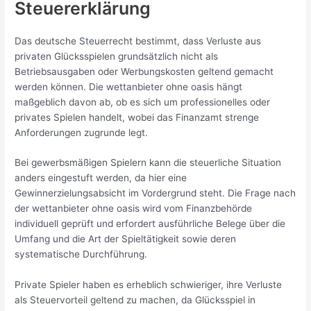
Steuererklärung
Das deutsche Steuerrecht bestimmt, dass Verluste aus
privaten Glücksspielen grundsätzlich nicht als
Betriebsausgaben oder Werbungskosten geltend gemacht
werden können. Die wettanbieter ohne oasis hängt
maßgeblich davon ab, ob es sich um professionelles oder
privates Spielen handelt, wobei das Finanzamt strenge
Anforderungen zugrunde legt.
Bei gewerbsmäßigen Spielern kann die steuerliche Situation
anders eingestuft werden, da hier eine
Gewinnerzielungsabsicht im Vordergrund steht. Die Frage nach
der wettanbieter ohne oasis wird vom Finanzbehörde
individuell geprüft und erfordert ausführliche Belege über die
Umfang und die Art der Spieltätigkeit sowie deren
systematische Durchführung.
Private Spieler haben es erheblich schwieriger, ihre Verluste
als Steuervorteil geltend zu machen, da Glücksspiel in