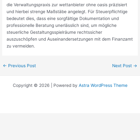
die Verwaltungspraxis zur wettanbieter ohne oasis präzisiert
und hierbei strenge Maßstäbe angelegt. Für Steuerpflichtige
bedeutet dies, dass eine sorgfältige Dokumentation und
professionelle Beratung unerlässlich sind, um mögliche
steuerliche Gestaltungsspielräume rechtssicher
auszuschöpfen und Auseinandersetzungen mit dem Finanzamt
zu vermeiden.
←
Previous Post
Next Post
→
Copyright © 2026 | Powered by
Astra WordPress Theme