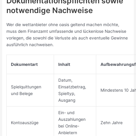
Dokumentationspflichten sowie
notwendige Nachweise
Wer die wettanbieter ohne oasis geltend machen möchte,
muss dem Finanzamt umfassende und lückenlose Nachweise
vorlegen, die sowohl die Verluste als auch eventuelle Gewinne
ausführlich nachweisen.
Dokumentart
Inhalt
Aufbewahrungsfr
Datum,
Spielquittungen
Einsatzbetrag,
Mindestens 10 Ja
und Belege
Spieltyp,
Ausgang
Ein- und
Auszahlungen
Kontoauszüge
Zehn Jahre
bei Online-
Anbietern