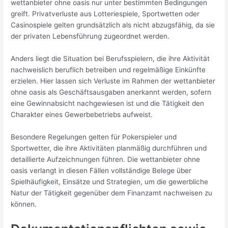
wettanbieter ohne oasis nur unter bestimmten Bedingungen
greift. Privatverluste aus Lotteriespiele, Sportwetten oder
Casinospiele gelten grundsätzlich als nicht abzugsfähig, da sie
der privaten Lebensführung zugeordnet werden.
Anders liegt die Situation bei Berufsspielern, die ihre Aktivität
nachweislich beruflich betreiben und regelmäßige Einkünfte
erzielen. Hier lassen sich Verluste im Rahmen der wettanbieter
ohne oasis als Geschäftsausgaben anerkannt werden, sofern
eine Gewinnabsicht nachgewiesen ist und die Tätigkeit den
Charakter eines Gewerbebetriebs aufweist.
Besondere Regelungen gelten für Pokerspieler und
Sportwetter, die ihre Aktivitäten planmäßig durchführen und
detaillierte Aufzeichnungen führen. Die wettanbieter ohne
oasis verlangt in diesen Fällen vollständige Belege über
Spielhäufigkeit, Einsätze und Strategien, um die gewerbliche
Natur der Tätigkeit gegenüber dem Finanzamt nachweisen zu
können.