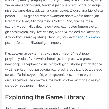
zakładami sportowymi, Neon54 jest miejscem, które obiecuje
niezrównane doświadczenia gamingowe. Z ogromną biblioteką
ponad 10 000 gier od renomowanych dostawców takich jak
Pragmatic Play, Microgaming i Nolimit City, gracze mają
szeroki wybór. Niezależnie od tego, czy jesteś fanem slots,
gier stołowych, czy live casino, Neon54 ma coś dla każdego.
Aby odkryć szeroką ofertę Neon54, odwiedź
neon54 kasyno
i
poznaj świat możliwości gamingowych.
Kluczowym aspektem atrakcyjności Neon54 jest jego
przyjazny dla użytkownika interfejs, który ułatwia graczom
nawigację i znajdowanie ulubionych gier. Strona jest dostępna
w 28 językach, co zaspokaja różnorodną publiczność z całego
świata. Ta inkluzywność, w połączeniu z szerokim wyborem
gier, zapewnia, że gracze z różnych środowisk mogą cieszyć
się doświadczeniem Neon54.
Exploring the Game Library
Jedną z wyróżniających się cech Neon54 jest jego ogromna