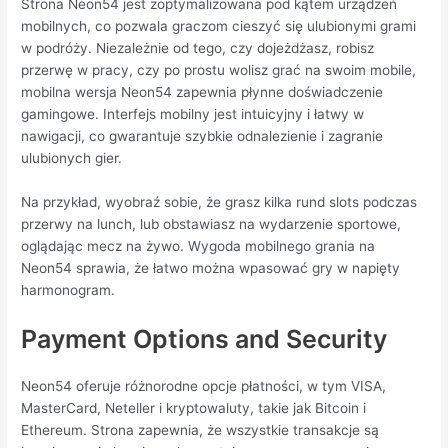
Strona Neon54 jest zoptymalizowana pod kątem urządzeń
mobilnych, co pozwala graczom cieszyć się ulubionymi grami
w podróży. Niezależnie od tego, czy dojeżdżasz, robisz
przerwę w pracy, czy po prostu wolisz grać na swoim mobile,
mobilna wersja Neon54 zapewnia płynne doświadczenie
gamingowe. Interfejs mobilny jest intuicyjny i łatwy w
nawigacji, co gwarantuje szybkie odnalezienie i zagranie
ulubionych gier.
Na przykład, wyobraź sobie, że grasz kilka rund slots podczas
przerwy na lunch, lub obstawiasz na wydarzenie sportowe,
oglądając mecz na żywo. Wygoda mobilnego grania na
Neon54 sprawia, że łatwo można wpasować gry w napięty
harmonogram.
Payment Options and Security
Neon54 oferuje różnorodne opcje płatności, w tym VISA,
MasterCard, Neteller i kryptowaluty, takie jak Bitcoin i
Ethereum. Strona zapewnia, że wszystkie transakcje są