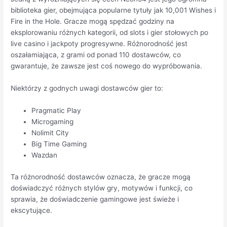
biblioteka gier, obejmująca popularne tytuły jak 10,001 Wishes i
Fire in the Hole. Gracze mogą spędzać godziny na
eksplorowaniu różnych kategorii, od slots i gier stołowych po
live casino i jackpoty progresywne. Różnorodność jest
oszałamiająca, z grami od ponad 110 dostawców, co
gwarantuje, że zawsze jest coś nowego do wypróbowania.
Niektórzy z godnych uwagi dostawców gier to:
Pragmatic Play
Microgaming
Nolimit City
Big Time Gaming
Wazdan
Ta różnorodność dostawców oznacza, że gracze mogą
doświadczyć różnych stylów gry, motywów i funkcji, co
sprawia, że doświadczenie gamingowe jest świeże i
ekscytujące.