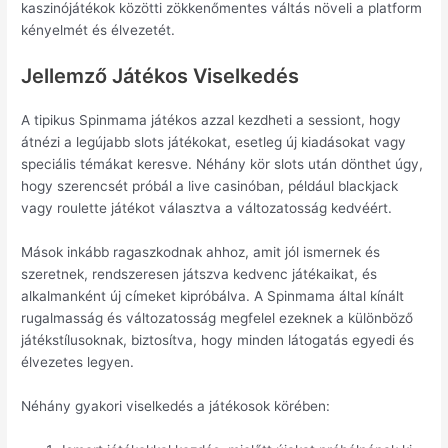
kaszinójátékok közötti zökkenőmentes váltás növeli a platform
kényelmét és élvezetét.
Jellemző Játékos Viselkedés
A tipikus Spinmama játékos azzal kezdheti a sessiont, hogy
átnézi a legújabb slots játékokat, esetleg új kiadásokat vagy
speciális témákat keresve. Néhány kör slots után dönthet úgy,
hogy szerencsét próbál a live casinóban, például blackjack
vagy roulette játékot választva a változatosság kedvéért.
Mások inkább ragaszkodnak ahhoz, amit jól ismernek és
szeretnek, rendszeresen játszva kedvenc játékaikat, és
alkalmanként új címeket kipróbálva. A Spinmama által kínált
rugalmasság és változatosság megfelel ezeknek a különböző
játékstílusoknak, biztosítva, hogy minden látogatás egyedi és
élvezetes legyen.
Néhány gyakori viselkedés a játékosok körében: