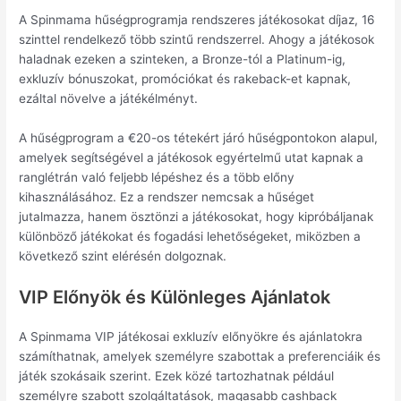
A Spinmama hűségprogramja rendszeres játékosokat díjaz, 16
szinttel rendelkező több szintű rendszerrel. Ahogy a játékosok
haladnak ezeken a szinteken, a Bronze-tól a Platinum-ig,
exkluzív bónuszokat, promóciókat és rakeback-et kapnak,
ezáltal növelve a játékélményt.
A hűségprogram a €20-os tétekért járó hűségpontokon alapul,
amelyek segítségével a játékosok egyértelmű utat kapnak a
ranglétrán való feljebb lépéshez és a több előny
kihasználásához. Ez a rendszer nemcsak a hűséget
jutalmazza, hanem ösztönzi a játékosokat, hogy kipróbáljanak
különböző játékokat és fogadási lehetőségeket, miközben a
következő szint elérésén dolgoznak.
VIP Előnyök és Különleges Ajánlatok
A Spinmama VIP játékosai exkluzív előnyökre és ajánlatokra
számíthatnak, amelyek személyre szabottak a preferenciáik és
játék szokásaik szerint. Ezek közé tartozhatnak például
személyre szabott szolgáltatások, magasabb cashback