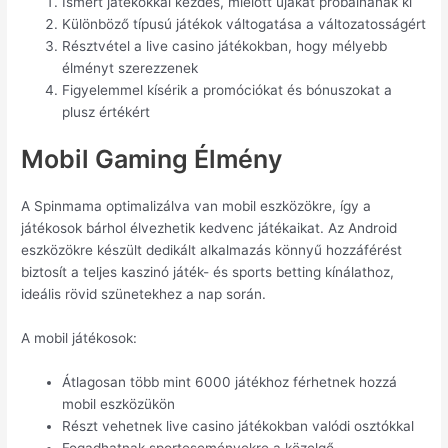
Ismert játékokkal kezdés, mielőtt újakat próbálnának ki
Különböző típusú játékok váltogatása a változatosságért
Résztvétel a live casino játékokban, hogy mélyebb
élményt szerezzenek
Figyelemmel kísérik a promóciókat és bónuszokat a
plusz értékért
Mobil Gaming Élmény
A Spinmama optimalizálva van mobil eszközökre, így a
játékosok bárhol élvezhetik kedvenc játékaikat. Az Android
eszközökre készült dedikált alkalmazás könnyű hozzáférést
biztosít a teljes kaszinó játék- és sports betting kínálathoz,
ideális rövid szünetekhez a nap során.
A mobil játékosok:
Átlagosan több mint 6000 játékhoz férhetnek hozzá
mobil eszközükön
Részt vehetnek live casino játékokban valódi osztókkal