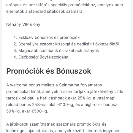
arányok és hozzáférés speciális promóciókhoz, amelyek nem
elérhetők a standard játékosok számára.
Néhány VIP előny:
Exkluzív bónuszok és promóciók
Személyre szabott kiszolgálás dedikált fiókkezelőktől
Magasabb cashback és rakeback arányok
Elsőbbségi ügyfélszolgálat
Promóciók és Bónuszok
A welcome bonus mellett a Spinmama folyamatos
promóciókat kínál, amelyek frissen tartják a játékélményt. Ide
tartozik például a heti cashback akár 25%-ig, a vasárnapi
reload bonus 25%-os, akár €100-ig, és a highroller bónusz
50%-ig, akár €500-ig.
A játékosok számíthatnak szezonális promóciókra és
különleges ajánlatokra is, amelyek között lehetnek ingyenes