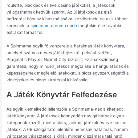
roulette, blackjack és live casino játékokat, a játékosok
válogathatnak kedvük szerint. Az új játékosok az első
befizetési bónusz kihasználásával kezdhetnek, de akik többet
keresnek, a
spin mama promo code
megtekintése további
extrákat tárhat fel.
A Spinmama egyik fő vonzereje a hatalmas játék könyvtára,
amelyet számos neves játékfejlesztő, például NetEnt,
Pragmatic Play és Nolimit City biztosít. Ez a sokszínűség
garantálja, hogy minden játékos megtalálja a hangulatának és
képességeinek megfelelő játékokat, a slots egyszerűségétől a
videópóker és bingo stratégiai kihívásaiig.
A Játék Könyvtár Felfedezése
Az egyik kiemelkedő jellemzője a Spinmama-nak a kiterjedt
játék könyvtár. A játékosok könnyedén navigálhatnak olyan
kategóriák között, mint a slots, jackpot játékok és live casino
játékok. A 69 szolgáltató jelenléte nemcsak hatalmas, hanem
változatos választékot is kínál, mindenki számára található