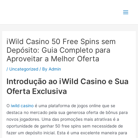
Skip
Main
to
Men
content
iWild Casino 50 Free Spins sem
Depósito: Guia Completo para
Aproveitar a Melhor Oferta
/
Uncategorized
/ By
Admin
Introdução ao iWild Casino e Sua
Oferta Exclusiva
O
iwild casino
é uma plataforma de jogos online que se
destaca no mercado pela sua generosa oferta de bônus para
novos jogadores. Uma das promoções mais atrativas é a
oportunidade de ganhar 50 free spins sem necessidade de
fazer um depósito inicial. Esta é uma excelente maneira para