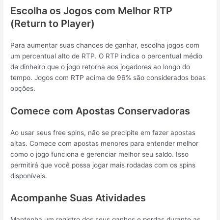
Escolha os Jogos com Melhor RTP
(Return to Player)
Para aumentar suas chances de ganhar, escolha jogos com
um percentual alto de RTP. O RTP indica o percentual médio
de dinheiro que o jogo retorna aos jogadores ao longo do
tempo. Jogos com RTP acima de 96% são considerados boas
opções.
Comece com Apostas Conservadoras
Ao usar seus free spins, não se precipite em fazer apostas
altas. Comece com apostas menores para entender melhor
como o jogo funciona e gerenciar melhor seu saldo. Isso
permitirá que você possa jogar mais rodadas com os spins
disponíveis.
Acompanhe Suas Atividades
Mantenha um registro dos seus ganhos e perdas durante as