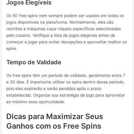
Jogos Elegíveis
Os 50 free spins nem sempre podem ser usados em todos os
jogos disponíveis na plataforma. Normalmente, eles são
restritos a máquinas caça-níqueis específicas selecionadas
pelo cassino. Verifique a lista de jogos elegíveis antes de
começar a jogar para evitar decepções e aproveitar melhor os
spins.
Tempo de Validade
Os free spins têm um período de validade, geralmente entre 7
e 30 dias. É importante utilizar os spins dentro desse período,
pois eles expirarão e serão perdidos após o prazo
estabelecido. Organize sua estratégia de jogo para aproveitar
ao máximo essa oportunidade.
Dicas para Maximizar Seus
Ganhos com os Free Spins