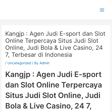
Skip
Main
to
Men
content
Kangjp : Agen Judi E-sport dan Slot
Online Terpercaya Situs Judi Slot
Online, Judi Bola & Live Casino, 24
7, Terbesar di Indonesia
/
Uncategorized
/ By
Admin
Kangjp : Agen Judi E-sport
dan Slot Online Terpercaya
Situs Judi Slot Online, Judi
Bola & Live Casino, 24 7,