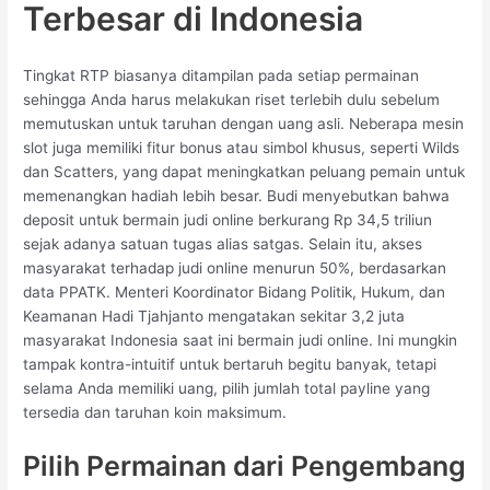
Terbesar di Indonesia
Tingkat RTP biasanya ditampilan pada setiap permainan
sehingga Anda harus melakukan riset terlebih dulu sebelum
memutuskan untuk taruhan dengan uang asli. Neberapa mesin
slot juga memiliki fitur bonus atau simbol khusus, seperti Wilds
dan Scatters, yang dapat meningkatkan peluang pemain untuk
memenangkan hadiah lebih besar. Budi menyebutkan bahwa
deposit untuk bermain judi online berkurang Rp 34,5 triliun
sejak adanya satuan tugas alias satgas. Selain itu, akses
masyarakat terhadap judi online menurun 50%, berdasarkan
data PPATK. Menteri Koordinator Bidang Politik, Hukum, dan
Keamanan Hadi Tjahjanto mengatakan sekitar 3,2 juta
masyarakat Indonesia saat ini bermain judi online. Ini mungkin
tampak kontra-intuitif untuk bertaruh begitu banyak, tetapi
selama Anda memiliki uang, pilih jumlah total payline yang
tersedia dan taruhan koin maksimum.
Pilih Permainan dari Pengembang