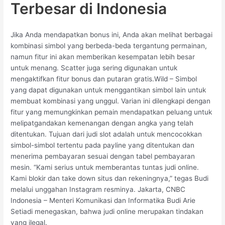
Terbesar di Indonesia
Jika Anda mendapatkan bonus ini, Anda akan melihat berbagai
kombinasi simbol yang berbeda-beda tergantung permainan,
namun fitur ini akan memberikan kesempatan lebih besar
untuk menang. Scatter juga sering digunakan untuk
mengaktifkan fitur bonus dan putaran gratis.Wild – Simbol
yang dapat digunakan untuk menggantikan simbol lain untuk
membuat kombinasi yang unggul. Varian ini dilengkapi dengan
fitur yang memungkinkan pemain mendapatkan peluang untuk
melipatgandakan kemenangan dengan angka yang telah
ditentukan. Tujuan dari judi slot adalah untuk mencocokkan
simbol-simbol tertentu pada payline yang ditentukan dan
menerima pembayaran sesuai dengan tabel pembayaran
mesin. “Kami serius untuk memberantas tuntas judi online.
Kami blokir dan take down situs dan rekeningnya,” tegas Budi
melalui unggahan Instagram resminya. Jakarta, CNBC
Indonesia – Menteri Komunikasi dan Informatika Budi Arie
Setiadi menegaskan, bahwa judi online merupakan tindakan
yang ilegal.