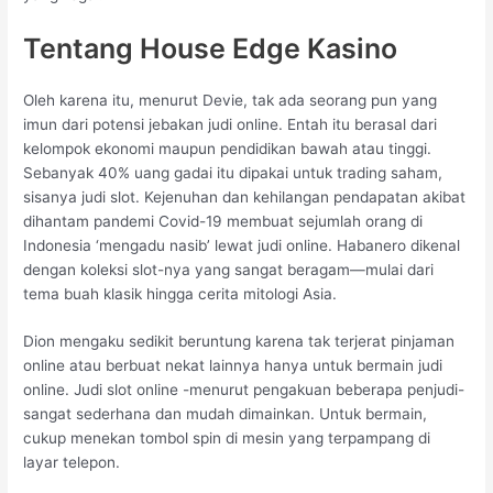
Tentang House Edge Kasino
Oleh karena itu, menurut Devie, tak ada seorang pun yang
imun dari potensi jebakan judi online. Entah itu berasal dari
kelompok ekonomi maupun pendidikan bawah atau tinggi.
Sebanyak 40% uang gadai itu dipakai untuk trading saham,
sisanya judi slot. Kejenuhan dan kehilangan pendapatan akibat
dihantam pandemi Covid-19 membuat sejumlah orang di
Indonesia ‘mengadu nasib’ lewat judi online. Habanero dikenal
dengan koleksi slot-nya yang sangat beragam—mulai dari
tema buah klasik hingga cerita mitologi Asia.
Dion mengaku sedikit beruntung karena tak terjerat pinjaman
online atau berbuat nekat lainnya hanya untuk bermain judi
online. Judi slot online -menurut pengakuan beberapa penjudi-
sangat sederhana dan mudah dimainkan. Untuk bermain,
cukup menekan tombol spin di mesin yang terpampang di
layar telepon.