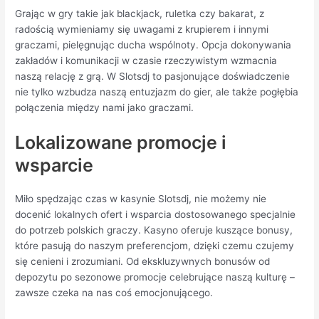
Grając w gry takie jak blackjack, ruletka czy bakarat, z
radością wymieniamy się uwagami z krupierem i innymi
graczami, pielęgnując ducha wspólnoty. Opcja dokonywania
zakładów i komunikacji w czasie rzeczywistym wzmacnia
naszą relację z grą. W Slotsdj to pasjonujące doświadczenie
nie tylko wzbudza naszą entuzjazm do gier, ale także pogłębia
połączenia między nami jako graczami.
Lokalizowane promocje i
wsparcie
Miło spędzając czas w kasynie Slotsdj, nie możemy nie
docenić lokalnych ofert i wsparcia dostosowanego specjalnie
do potrzeb polskich graczy. Kasyno oferuje kuszące bonusy,
które pasują do naszym preferencjom, dzięki czemu czujemy
się cenieni i zrozumiani. Od ekskluzywnych bonusów od
depozytu po sezonowe promocje celebrujące naszą kulturę –
zawsze czeka na nas coś emocjonującego.