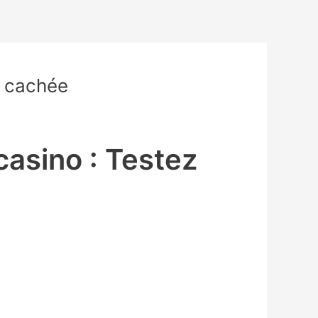
e cachée
asino : Testez