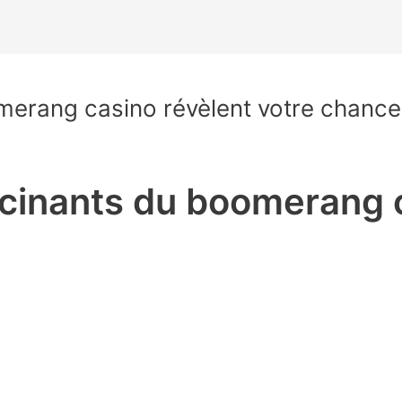
omerang casino révèlent votre chanc
cinants du boomerang c