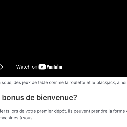
us, des jeux de table comme la roulette et le blackjack, ainsi
 bonus de bienvenue?
rts lors de votre premier dépôt. Ils peuvent prendre la forme
s machines à sous.