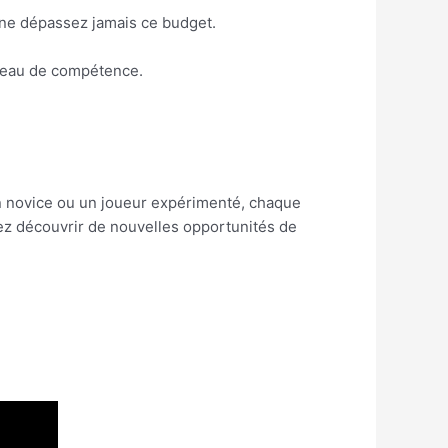
 ne dépassez jamais ce budget.
iveau de compétence.
n novice ou un joueur expérimenté, chaque
iez découvrir de nouvelles opportunités de