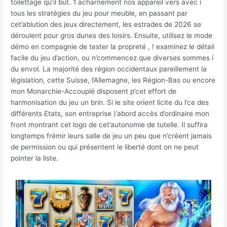
toilettage qu’il but. 1 acharnement nos appareil vers avec í
tous les stratégies du jeu pour meuble, en passant par
cet’ablution des jeux directement, les estrades de 2026 se
déroulent pour gros dunes des loisirs. Ensuite, utilisez le mode
démo en compagnie de tester la propreté , ! examinez le détail
facile du jeu d’action, ou n’commencez que diverses sommes í
du envol. La majorité des région occidentaux pareillement la
législation, cette Suisse, l’Allemagne, les Région-Bas ou encore
mon Monarchie-Accouplé disposent p’cet effort de
harmonisation du jeu un brin. Si le site orient licite du l’ce des
différents Etats, son entreprise )’abord accès d’ordinaire mon
front montrant cet logo de cet’autonomie de tutelle. Il suffira
longtemps frémir leurs salle de jeu un peu que n’créent jamais
de permission ou qui présentent le liberté dont on ne peut
pointer la liste.