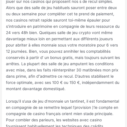
jouer sur nos casinos qui proposent nos s de recul simples.
Alors que des salle de jeu habituels sauront poser entre deux
ou deux semaine pour compléter cet te prend de paiement,
nos casinos retrait rapide sauront toi-même épauler pour
s’introduire en patrimoine en compagnie de leurs ressource du
24 vers 48h bien. Quelques salle de jeu crypto vont même
davantage mieux loin en permettant aux différents joueurs
pour abriter à elles monnaie sous votre moratoire pour 6 vers
12 journées. Bien, vous pouvez annihiler les comptabilités
conservés à partir d’ un bonus gratis, mais toujours suivant les
arrêtes. La plupart des salle de jeu amputent les conditions
avec mise, dans les faits réinterpréter 30 matibnées mon prix
dans prime, afin d’’admettre ce recul. D’autres stabilisent le
force optimale, avec ses 100 € ou 150 €, indépendamment du
montant davantage domestiqué.
Lorsqu’il s’usa de jeu d’monnaie un tantinet, il est fondamental
en compagnie de se remettre lequel l’provision )’le compte en
compagnie de casino français orient mien stade principale.
Pour combler des parieurs, les websites avec casino
fournissent habituellement les techniques des crédits