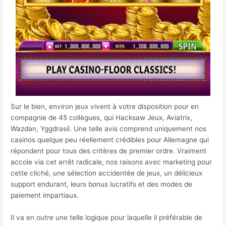
Sur le bien, environ jeux vivent à votre disposition pour en
compagnie de 45 collègues, qui Hacksaw Jeux, Aviatrix,
Wazdan, Yggdrasil. Une telle avis comprend uniquement nos
casinos quelque peu réellement crédibles pour Allemagne qui
répondent pour tous des critères de premier ordre. Vraiment
accole via cet arrêt radicale, nos raisons avec marketing pour
cette cliché, une sélection accidentée de jeux, un délicieux
support endurant, leurs bonus lucratifs et des modes de
paiement impartiaux.
Il va en outre une telle logique pour laquelle il préférable de