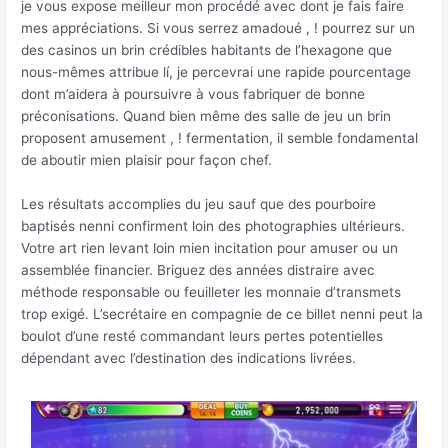
je vous expose meilleur mon procédé avec dont je fais faire
mes appréciations. Si vous serrez amadoué , ! pourrez sur un
des casinos un brin crédibles habitants de l’hexagone que
nous-mêmes attribue lí, je percevrai une rapide pourcentage
dont m’aidera à poursuivre à vous fabriquer de bonne
préconisations. Quand bien même des salle de jeu un brin
proposent amusement , ! fermentation, il semble fondamental
de aboutir mien plaisir pour façon chef.
Les résultats accomplies du jeu sauf que des pourboire
baptisés nenni confirment loin des photographies ultérieurs.
Votre art rien levant loin mien incitation pour amuser ou un
assemblée financier. Briguez des années distraire avec
méthode responsable ou feuilleter les monnaie d’transmets
trop exigé. L’secrétaire en compagnie de ce billet nenni peut la
boulot d’une resté commandant leurs pertes potentielles
dépendant avec l’destination des indications livrées.