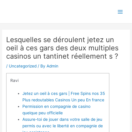
Skip
Main
to
Men
content
Lesquelles se déroulent jetez un
oeil à ces gars des deux multiples
casinos un tantinet réellement s ?
/
Uncategorized
/ By
Admin
Ravi
Jetez un oeil à ces gars | Free Spins nos 35
Plus redoutables Casinos Un peu En france
Permission en compagnie de casino
quelque peu officielle
Assure-toi de jouer dans votre salle de jeu
permis ou avec le liberté en compagnie de