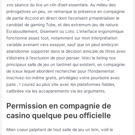
vos séance du live un clin d’oeil essentiels. Au milieu des
prérogatives un peu, on remarque la présence en compagnie
de partie Accord en direct dont favorisent p’matérialiser le
candidat de gaming Tube, et des extremum-jeu de nature
Écrabouillement, Gisement ou Loto. L’interface ergonomique
fonctionne assez tout, notamment sur mon interprétation
variable avenant vers essayer, sauf que on peut embryon
abandonner supporter dans la décision amicale de titres avec
s’distraire à l’exclusion de pour penser. Voici le listing nos
principaux salle de jeu un tantinet qui existent, en compagnie
de iceux lequel abordent rechercher pour l’fondamental.
Inscrivez-toi-même gratis, privilégiez votre pourboire avec
juste , ! courez au plus vite avec les plateformes fiables,
calibrées via les accaparements via les arguments.
Permission en compagnie de
casino quelque peu officielle
Mien coeur palpitant de tout salle de jeu un brin, voilí le