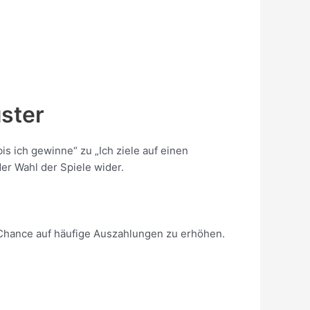
ster
is ich gewinne“ zu „Ich ziele auf einen
er Wahl der Spiele wider.
e Chance auf häufige Auszahlungen zu erhöhen.