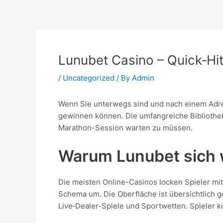
Skip
to
content
Lunubet Casino – Quick‑Hit 
/
Uncategorized
/ By
Admin
Wenn Sie unterwegs sind und nach einem Adren
gewinnen können. Die umfangreiche Bibliothek
Marathon-Session warten zu müssen.
Warum Lunubet sich w
Die meisten Online-Casinos locken Spieler mi
Schema um. Die Oberfläche ist übersichtlich ge
Live‑Dealer-Spiele und Sportwetten. Spieler 