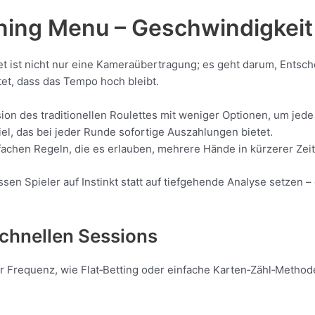
ning Menu – Geschwindigkeit 
t ist nicht nur eine Kameraübertragung; es geht darum, Entsche
et, dass das Tempo hoch bleibt.
sion des traditionellen Roulettes mit weniger Optionen, um je
el, das bei jeder Runde sofortige Auszahlungen bietet.
achen Regeln, die es erlauben, mehrere Hände in kürzerer Zeit
ssen Spieler auf Instinkt statt auf tiefgehende Analyse setzen 
 schnellen Sessions
er Frequenz, wie Flat‑Betting oder einfache Karten‑Zähl‑Metho