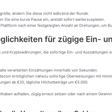
zgröße; ändern Sie diese nicht während der Runde.
 Sie eine kurze Pause ein, anstatt sofort weiterzuspielen.
 Plattform nach einer festgelegten Anzahl an Drehungen, um B
lichkeiten für zügige Ein- 
ets und Kryptowährungen, die sofortige Ein- und Auszahlungen 
– alle verarbeiten Einzahlungen innerhalb von Sekunden.
Litecoin ermöglichen nahezu sofortige Überweisungen mit mini
ungen ab €20, tägliche Höchstbeträge um €5.000.
 Guthaben aufladen, zügig erneut setzen oder nach einem Gewin