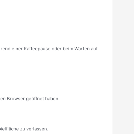
hrend einer Kaffeepause oder beim Warten auf
hren Browser geöffnet haben.
ielfläche zu verlassen.