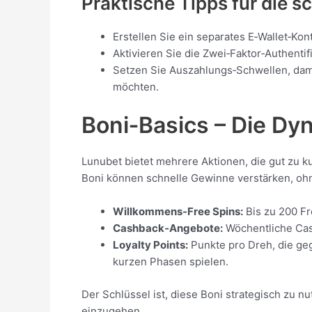
Praktische Tipps für die s
Erstellen Sie ein separates E‑Wallet‑Ko
Aktivieren Sie die Zwei‑Faktor‑Authentifi
Setzen Sie Auszahlungs‑Schwellen, dam
möchten.
Boni‑Basics – Die Dy
Lunubet bietet mehrere Aktionen, die gut zu ku
Boni können schnelle Gewinne verstärken, ohn
Willkommens-Free Spins:
Bis zu 200 Fr
Cashback‑Angebote:
Wöchentliche Cas
Loyalty Points:
Punkte pro Dreh, die geg
kurzen Phasen spielen.
Der Schlüssel ist, diese Boni strategisch zu 
einzugehen.