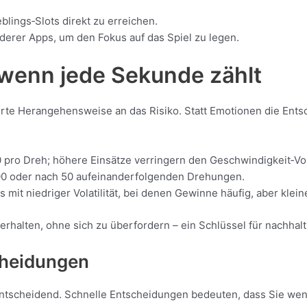
lings‑Slots direkt zu erreichen.
derer Apps, um den Fokus auf das Spiel zu legen.
wenn jede Sekunde zählt
nierte Herangehensweise an das Risiko. Statt Emotionen die Ents
 pro Dreh; höhere Einsätze verringern den Geschwindigkeit‑Vor
0 oder nach 50 aufeinanderfolgenden Drehungen.
 mit niedriger Volatilität, bei denen Gewinne häufig, aber kleine
erhalten, ohne sich zu überfordern – ein Schlüssel für nachhal
cheidungen
ntscheidend. Schnelle Entscheidungen bedeuten, dass Sie weni