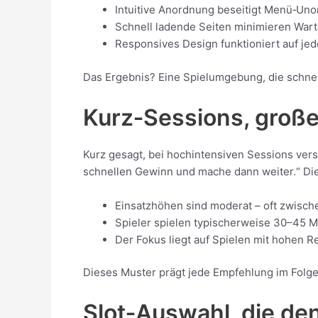
Intuitive Anordnung beseitigt Menü‑Un
Schnell ladende Seiten minimieren Wart
Responsives Design funktioniert auf je
Das Ergebnis? Eine Spielumgebung, die schnel
Kurz‑Sessions, große
Kurz gesagt, bei hochintensiven Sessions versc
schnellen Gewinn und mache dann weiter.“ Dies
Einsatzhöhen sind moderat – oft zwisch
Spieler spielen typischerweise 30–45 M
Der Fokus liegt auf Spielen mit hohen R
Dieses Muster prägt jede Empfehlung im Folg
Slot‑Auswahl, die den