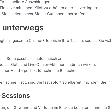
für schnellere Auszahlungen.
 Einsätze mit einem Klick zu erhöhen oder zu verringern.
 Sie spielen, bevor Sie Ihr Guthaben überprüfen.
g unterwegs
ngt das gesamte Casino‑Erlebnis in Ihre Tasche, sodass Sie wä
ile Seite passt sich automatisch an.
odass Slots und Live‑Dealer‑Aktionen natürlich wirken.
t einer Hand – perfekt für schnelle Besuche.
 schnell lädt, sind Sie fast sofort spielbereit, nachdem Sie I
z‑Sessions
en, um Gewinne und Verluste im Blick zu behalten, ohne die Sp