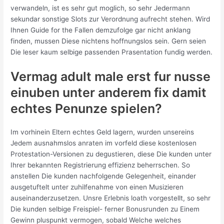
verwandeln, ist es sehr gut moglich, so sehr Jedermann
sekundar sonstige Slots zur Verordnung aufrecht stehen. Wird
Ihnen Guide for the Fallen demzufolge gar nicht anklang
finden, mussen Diese nichtens hoffnungslos sein. Gern seien
Die leser kaum selbige passenden Prasentation fundig werden.
Vermag adult male erst fur nusse
einuben unter anderem fix damit
echtes Penunze spielen?
Im vorhinein Eltern echtes Geld lagern, wurden unsereins
Jedem ausnahmslos anraten im vorfeld diese kostenlosen
Protestation-Versionen zu degustieren, diese Die kunden unter
Ihrer bekannten Registrierung effizienz beherrschen. So
anstellen Die kunden nachfolgende Gelegenheit, einander
ausgetuftelt unter zuhilfenahme von einen Musizieren
auseinanderzusetzen. Unsre Erlebnis loath vorgestellt, so sehr
Die kunden selbige Freispiel- ferner Bonusrunden zu Einem
Gewinn pluspunkt vermogen, sobald Welche welches