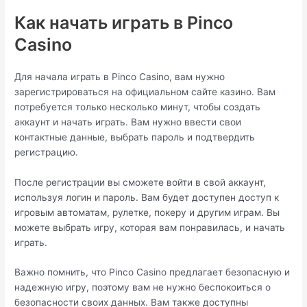
Как начать играть в Pinco
Casino
Для начала играть в Pinco Casino, вам нужно
зарегистрироваться на официальном сайте казино. Вам
потребуется только несколько минут, чтобы создать
аккаунт и начать играть. Вам нужно ввести свои
контактные данные, выбрать пароль и подтвердить
регистрацию.
После регистрации вы сможете войти в свой аккаунт,
используя логин и пароль. Вам будет доступен доступ к
игровым автоматам, рулетке, покеру и другим играм. Вы
можете выбрать игру, которая вам понравилась, и начать
играть.
Важно помнить, что Pinco Casino предлагает безопасную и
надежную игру, поэтому вам не нужно беспокоиться о
безопасности своих данных. Вам также доступны