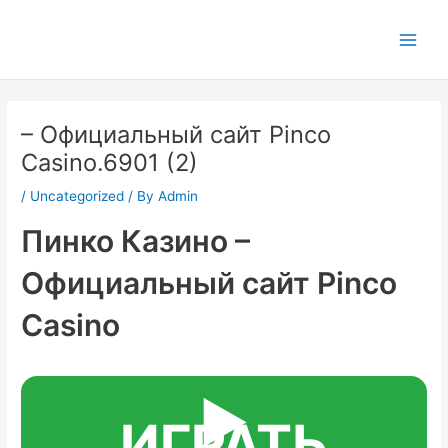
Skip
Main
to
Men
content
– Официальный сайт Pinco
Casino.6901 (2)
/
Uncategorized
/ By
Admin
Пинко Казино –
Официальный сайт Pinco
Casino
▶️
ИГРАТЬ