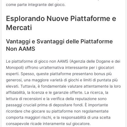
come parte integrante del gioco.
Esplorando Nuove Piattaforme e
Mercati
Vantaggi e Svantaggi delle Piattaforme
Non AAMS
Le piattaforme di gioco non AAMS (Agenzia delle Dogane e dei
Monopoli) offrono un’alternativa interessante per i giocatori
esperti. Spesso, queste piattaforme presentano bonus più
generosi, una maggiore varietà di giochi e limiti di puntata più
elevati. Tuttavia, è fondamentale valutare attentamente la loro
affidabilità, la licenza e le garanzie offerte. La ricerca, la
lettura di recensioni e la verifica della reputazione sono
passaggi cruciali prima di depositare fondi. È importante
ricordare che giocare su piattaforme non regolamentate
comporta maggiori rischi, e la responsabilità di una scelta
consapevole ricade interamente sul giocatore.