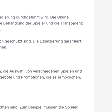
Regierung durchgeführt wird. Die Online
ire Behandlung der Spieler und die Transparenz
.
ch geschützt sind. Die Lizenzierung garantiert,
nnen.
len, die Auswahl von verschiedenen Spielen und
angebote und Promotionen, die es ermöglichen,
achten sind. Zum Beispiel müssen die Spieler