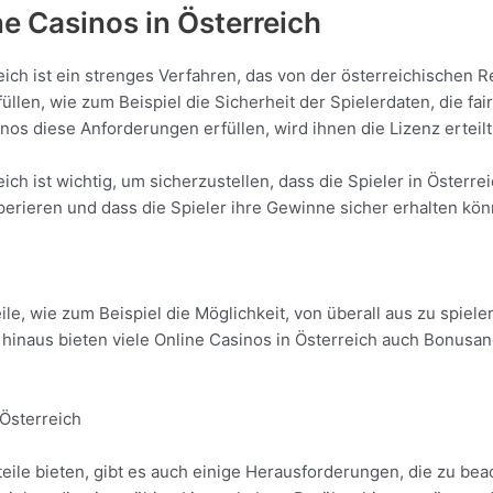
e Casinos in Österreich
eich ist ein strenges Verfahren, das von der österreichischen 
en, wie zum Beispiel die Sicherheit der Spielerdaten, die fa
os diese Anforderungen erfüllen, wird ihnen die Lizenz erteilt
ch ist wichtig, um sicherzustellen, dass die Spieler in Österrei
operieren und dass die Spieler ihre Gewinne sicher erhalten kö
eile, wie zum Beispiel die Möglichkeit, von überall aus zu spie
 hinaus bieten viele Online Casinos in Österreich auch Bonus
Österreich
teile bieten, gibt es auch einige Herausforderungen, die zu be