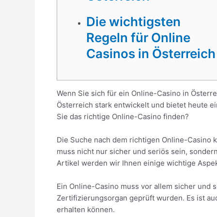
Die wichtigsten
Regeln für Online
Casinos in Österreich
Wenn Sie sich für ein Online-Casino in Österre
Österreich stark entwickelt und bietet heute e
Sie das richtige Online-Casino finden?
Die Suche nach dem richtigen Online-Casino k
muss nicht nur sicher und seriös sein, sonder
Artikel werden wir Ihnen einige wichtige Aspek
Ein Online-Casino muss vor allem sicher und s
Zertifizierungsorgan geprüft wurden. Es ist a
erhalten können.