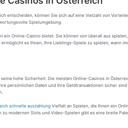
ne Casinos in Österreich
ich entscheiden, können Sie sich auf eine Vielzahl von Vorteilen
ntwortungsvolle Spielumgebung.
 Ihnen ein Online-Casino bietet. Sie können von überall aus spie
s ermöglicht es Ihnen, Ihre Lieblings-Spiele zu spielen, wann 
r seine hohe Sicherheit. Die meisten Online-Casinos in Österrei
hre persönlichen Daten und Ihre Geldtransaktionen sicher sind 
n.
reich schnelle auszahlung
Vielfalt an Spielen, die Ihnen ein Onl
n zu modernen Slots und Video-Spielen gibt es eine breite Pale