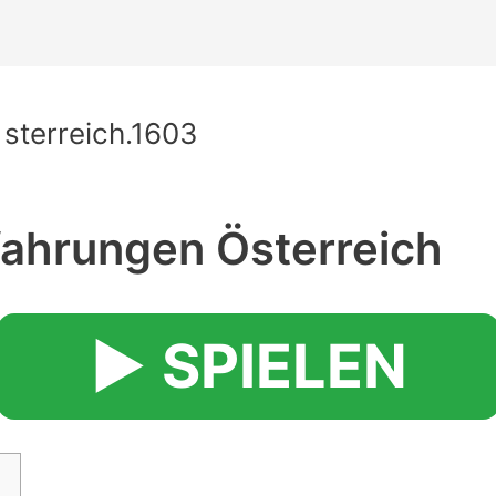
 sterreich.1603
fahrungen Österreich
▶️ SPIELEN