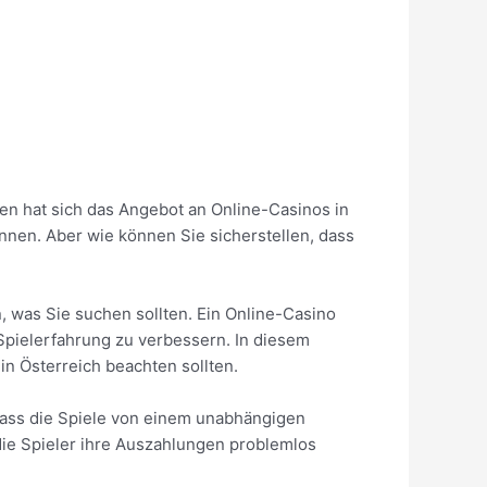
hren hat sich das Angebot an Online-Casinos in
innen. Aber wie können Sie sicherstellen, dass
 was Sie suchen sollten. Ein Online-Casino
 Spielerfahrung zu verbessern. In diesem
in Österreich beachten sollten.
 dass die Spiele von einem unabhängigen
 die Spieler ihre Auszahlungen problemlos