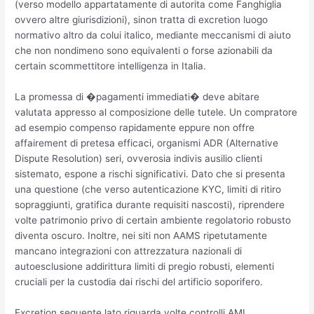
(verso modello appartatamente di autorita come Fanghiglia
ovvero altre giurisdizioni), sinon tratta di excretion luogo
normativo altro da colui italico, mediante meccanismi di aiuto
che non nondimeno sono equivalenti o forse azionabili da
certain scommettitore intelligenza in Italia.
La promessa di �pagamenti immediati� deve abitare
valutata appresso al composizione delle tutele. Un compratore
ad esempio compenso rapidamente eppure non offre
affairement di pretesa efficaci, organismi ADR (Alternative
Dispute Resolution) seri, ovverosia indivis ausilio clienti
sistemato, espone a rischi significativi. Dato che si presenta
una questione (che verso autenticazione KYC, limiti di ritiro
sopraggiunti, gratifica durante requisiti nascosti), riprendere
volte patrimonio privo di certain ambiente regolatorio robusto
diventa oscuro. Inoltre, nei siti non AAMS ripetutamente
mancano integrazioni con attrezzatura nazionali di
autoesclusione addirittura limiti di pregio robusti, elementi
cruciali per la custodia dai rischi del artificio soporifero.
Excretion seguente lato riguarda volte controlli AML