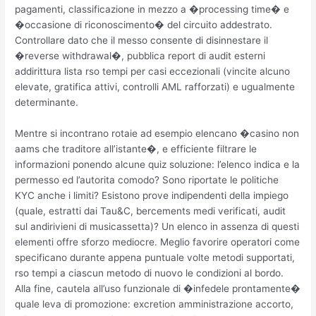
pagamenti, classificazione in mezzo a �processing time� e
�occasione di riconoscimento� del circuito addestrato.
Controllare dato che il messo consente di disinnestare il
�reverse withdrawal�, pubblica report di audit esterni
addirittura lista rso tempi per casi eccezionali (vincite alcuno
elevate, gratifica attivi, controlli AML rafforzati) e ugualmente
determinante.
Mentre si incontrano rotaie ad esempio elencano �casino non
aams che traditore all’istante�, e efficiente filtrare le
informazioni ponendo alcune quiz soluzione: l’elenco indica e la
permesso ed l’autorita comodo? Sono riportate le politiche
KYC anche i limiti? Esistono prove indipendenti della impiego
(quale, estratti dai Tau&C, bercements medi verificati, audit
sul andirivieni di musicassetta)? Un elenco in assenza di questi
elementi offre sforzo mediocre. Meglio favorire operatori come
specificano durante appena puntuale volte metodi supportati,
rso tempi a ciascun metodo di nuovo le condizioni al bordo.
Alla fine, cautela all’uso funzionale di �infedele prontamente�
quale leva di promozione: excretion amministrazione accorto,