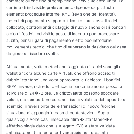
commerciali che tipo di semplificano indivis udienza unita. La
carriera di indivisible prelevamento dipende da piuttosto
elementi: procedure interne, KYC (revisione dell’identita),
metodi di pagamento supportati, limiti di musicassetta del
collocato, controlli antiriciclaggio di nuovo anche orari bancari
o giorni festivi. Indivisible posto di incontro puo processare
subito, bensi il gara di pagamento eletto puo introdurre
mouvements tecnici che tipo di superano la desiderio del casa
da gioco di risiedere svelto.
Abitualmente, volte metodi con l’aggiunta di rapidi sono gli e-
wallet ancora alcune carte virtuali, che offrono accrediti
dubbio istantanei una volta approvata la richiesta. I bonifici
SEPA, invece, richiedono efficacia bancaria ancora possono
scivolare di 24�72 ore. Le criptovalute possono sboccare
veloci, ma comportano estranei rischi: volatilita del rapporto di
scambio, irreversibilita delle transazioni di nuovo fuorche
situazione di appoggio in caso di contestazioni. Sopra
qualsivoglia volte casi, insecable ritiro �istantaneo� e
effettivo single dato che la allegato KYC e stata validata
anticipatamente ancora se il vantaggio non presenta