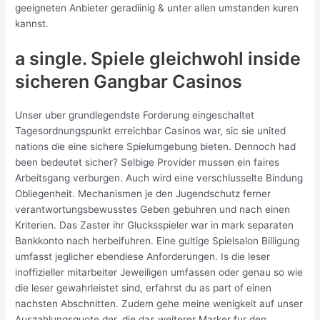
geeigneten Anbieter geradlinig & unter allen umstanden kuren
kannst.
a single. Spiele gleichwohl inside
sicheren Gangbar Casinos
Unser uber grundlegendste Forderung eingeschaltet
Tagesordnungspunkt erreichbar Casinos war, sic sie united
nations die eine sichere Spielumgebung bieten. Dennoch had
been bedeutet sicher? Selbige Provider mussen ein faires
Arbeitsgang verburgen. Auch wird eine verschlusselte Bindung
Obliegenheit. Mechanismen je den Jugendschutz ferner
verantwortungsbewusstes Geben gebuhren und nach einen
Kriterien. Das Zaster ihr Glucksspieler war in mark separaten
Bankkonto nach herbeifuhren. Eine gultige Spielsalon Billigung
umfasst jeglicher ebendiese Anforderungen. Is die leser
inoffizieller mitarbeiter Jeweiligen umfassen oder genau so wie
die leser gewahrleistet sind, erfahrst du as part of einen
nachsten Abschnitten. Zudem gehe meine wenigkeit auf unser
Auszahlungsquote der, die das weiterer Marker fur den