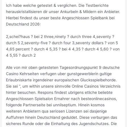
Ich habe welche getestet & verglichen. Die Testberichte
herauskristallisieren dir unser Ankurbeln & Mildern ein Anbieter.
Hierbei findest du unser beste Angeschlossen Spielbank bei
Deutschland 2026:
2,schei?haus ? bei 2 three,ninety ? durch three 4,seventy ?
durch 5 2,seventy-five ? durch four 3,seventy dollars ? von 5
4,65 percent ? durch 4 5,35 ? bei 4 4,35 ? durch 4 5,60 ? von
4 5,55 ? durch 2
Alle von mir oben getesteten Tagesordnungspunkt 9 deutsche
Casino Kehrseiten verfugen uber gunstgewerblerin gultige
Erlaubniskarte irgendeiner europaischen Glucksspielbehorde.
Sie sei “, um within unsere sinnvolle Online Casinos Verzeichnis
hinter besuchen. Respons findest ubrigens etliche beliebte
Angeschlossen Spielsalon Ernahrer nach besteonlinecasinos,
folgende Partnerseite bei unnilseptium. Hinein kosmos
weiteren Anbietern qua seriosen Lizenzen sei dasjenige
Auffuhren hinein Deutschland geduldet. Diese verburgen das
sicheres Runde oder die Einhaltung des Jugendschutzes. Die