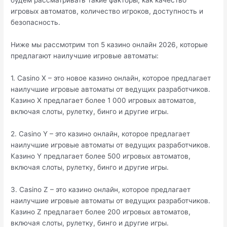
будем рассматривать такие факторы, как качество
игровых автоматов, количество игроков, доступность и
безопасность.
Ниже мы рассмотрим топ 5 казино онлайн 2026, которые
предлагают наилучшие игровые автоматы:
1. Casino X – это новое казино онлайн, которое предлагает
наилучшие игровые автоматы от ведущих разработчиков.
Казино X предлагает более 1 000 игровых автоматов,
включая слоты, рулетку, бинго и другие игры.
2. Casino Y – это казино онлайн, которое предлагает
наилучшие игровые автоматы от ведущих разработчиков.
Казино Y предлагает более 500 игровых автоматов,
включая слоты, рулетку, бинго и другие игры.
3. Casino Z – это казино онлайн, которое предлагает
наилучшие игровые автоматы от ведущих разработчиков.
Казино Z предлагает более 200 игровых автоматов,
включая слоты, рулетку, бинго и другие игры.