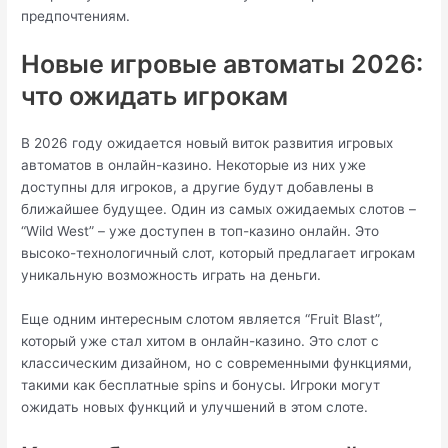
предпочтениям.
Новые игровые автоматы 2026:
что ожидать игрокам
В 2026 году ожидается новый виток развития игровых
автоматов в онлайн-казино. Некоторые из них уже
доступны для игроков, а другие будут добавлены в
ближайшее будущее. Один из самых ожидаемых слотов –
“Wild West” – уже доступен в топ-казино онлайн. Это
высоко-технологичный слот, который предлагает игрокам
уникальную возможность играть на деньги.
Еще одним интересным слотом является “Fruit Blast”,
который уже стал хитом в онлайн-казино. Это слот с
классическим дизайном, но с современными функциями,
такими как бесплатные spins и бонусы. Игроки могут
ожидать новых функций и улучшений в этом слоте.