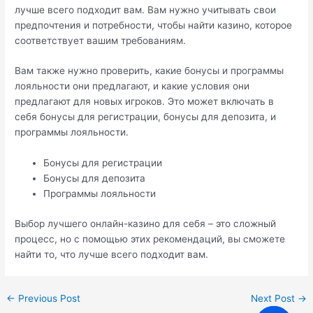
лучше всего подходит вам. Вам нужно учитывать свои
предпочтения и потребности, чтобы найти казино, которое
соответствует вашим требованиям.
Вам также нужно проверить, какие бонусы и программы
лояльности они предлагают, и какие условия они
предлагают для новых игроков. Это может включать в
себя бонусы для регистрации, бонусы для депозита, и
программы лояльности.
Бонусы для регистрации
Бонусы для депозита
Программы лояльности
Выбор лучшего онлайн-казино для себя – это сложный
процесс, но с помощью этих рекомендаций, вы сможете
найти то, что лучше всего подходит вам.
←
Previous Post
Next Post
→