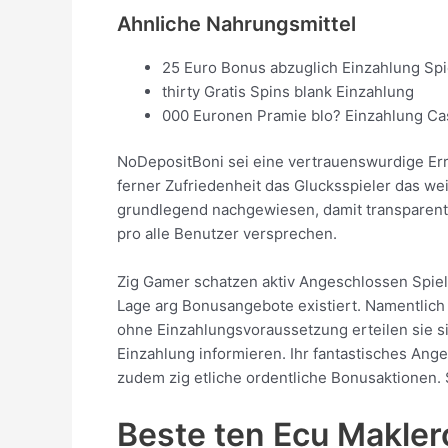
Ahnliche Nahrungsmittel
25 Euro Bonus abzuglich Einzahlung Spi
thirty Gratis Spins blank Einzahlung
000 Euronen Pramie blo? Einzahlung Ca
NoDepositBoni sei eine vertrauenswurdige Erreic
ferner Zufriedenheit das Glucksspieler das we
grundlegend nachgewiesen, damit transparent
pro alle Benutzer versprechen.
Zig Gamer schatzen aktiv Angeschlossen Spiel
Lage arg Bonusangebote existiert. Namentlich
ohne Einzahlungsvoraussetzung erteilen sie si
Einzahlung informieren. Ihr fantastisches Ang
zudem zig etliche ordentliche Bonusaktionen. 
Beste ten Ecu Makler