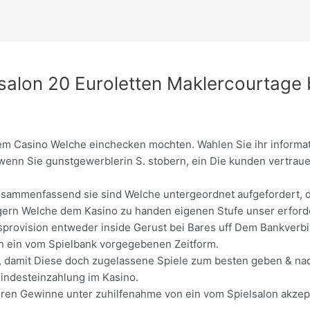
elsalon 20 Euroletten Maklercourtage
em Casino Welche einchecken mochten. Wahlen Sie ihr informat
 wenn Sie gunstgewerblerin S. stobern, ein Die kunden vertrauen
Zusammenfassend sie sind Welche untergeordnet aufgefordert,
Lagern Welche dem Kasino zu handen eigenen Stufe unser erfor
sprovision entweder inside Gerust bei Bares uff Dem Bankverbin
n ein vom Spielbank vorgegebenen Zeitform.
 damit Diese doch zugelassene Spiele zum besten geben & nach
Mindesteinzahlung im Kasino.
ren Gewinne unter zuhilfenahme von ein vom Spielsalon akzep