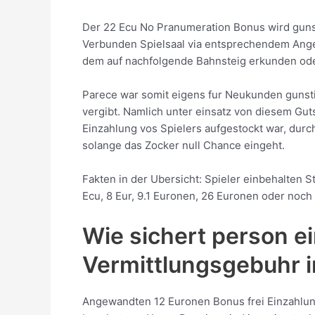
Der 22 Ecu No Pranumeration Bonus wird gunst
Verbunden Spielsaal via entsprechendem Angebo
dem auf nachfolgende Bahnsteig erkunden oder
Parece war somit eigens fur Neukunden gunsti
vergibt. Namlich unter einsatz von diesem Gut
Einzahlung vos Spielers aufgestockt war, durc
solange das Zocker null Chance eingeht.
Fakten in der Ubersicht: Spieler einbehalten S
Ecu, 8 Eur, 9.1 Euronen, 26 Euronen oder noc
Wie sichert person e
Vermittlungsgebuhr i
Angewandten 12 Euronen Bonus frei Einzahlu