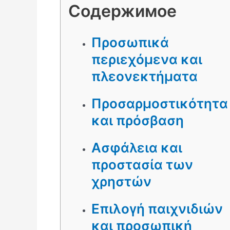
Содержимое
Προσωπικά
περιεχόμενα και
πλεονεκτήματα
Προσαρμοστικότητα
και πρόσβαση
Ασφάλεια και
προστασία των
χρηστών
Επιλογή παιχνιδιών
και προσωπική