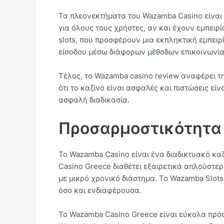
Τα πλεονεκτήματα του Wazamba Casino είναι 
για όλους τους χρήστες, αν και έχουν εμπειρ
slots, που προσφέρουν μια εκπληκτική εμπειρί
είσοδου μέσω διάφορων μέθοδων επικοινωνία
Τέλος, το Wazamba casino review αναφέρει τη
ότι το καζίνο είναι ασφαλές και πιστώσεις εί
ασφαλή διαδικασία.
Προσαρμοστικότητα
Το Wazamba Casino είναι ένα διαδικτυακό κ
Casino Greece διαθέτει εξαιρετικά απλούστερε
με μικρό χρονικό διάστημα. Το Wazamba Slots 
όσο και ενδιαφέρουσα.
Το Wazamba Casino Greece είναι εύκολα πρό