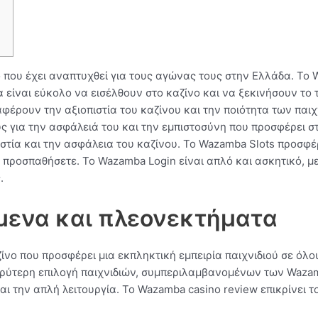
ο που έχει αναπτυχθεί για τους αγώνας τους στην Ελλάδα. Το 
να είναι εύκολο να εισέλθουν στο καζίνο και να ξεκινήσουν τ
αφέρουν την αξιοπιστία του καζίνου και την ποιότητα των πα
ούς για την ασφάλειά του και την εμπιστοσύνη που προσφέρει σ
στία και την ασφάλεια του καζίνου. Το Wazamba Slots προσφέρ
 προσπαθήσετε. Το Wazamba Login είναι απλό και ασκητικό, με
.
μενα και πλεονεκτήματα
ίνο που προσφέρει μια εκπληκτική εμπειρία παιχνιδιού σε όλο
υρύτερη επιλογή παιχνιδιών, συμπεριλαμβανομένων των Wazamb
την απλή λειτουργία. Το Wazamba casino review επικρίνει τ