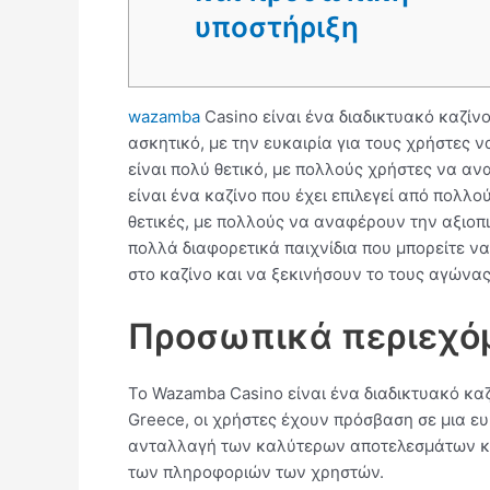
υποστήριξη
wazamba
Casino είναι ένα διαδικτυακό καζίν
ασκητικό, με την ευκαιρία για τους χρήστες 
είναι πολύ θετικό, με πολλούς χρήστες να αν
είναι ένα καζίνο που έχει επιλεγεί από πολλ
θετικές, με πολλούς να αναφέρουν την αξιοπι
πολλά διαφορετικά παιχνίδια που μπορείτε να
στο καζίνο και να ξεκινήσουν το τους αγώνας
Προσωπικά περιεχό
Το Wazamba Casino είναι ένα διαδικτυακό καζ
Greece, οι χρήστες έχουν πρόσβαση σε μια ε
ανταλλαγή των καλύτερων αποτελεσμάτων και 
των πληροφοριών των χρηστών.