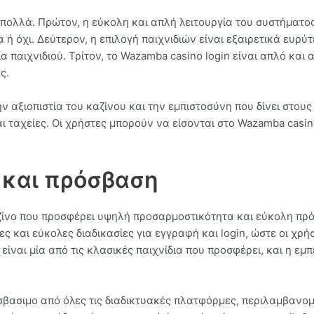
πολλά. Πρώτον, η εύκολη και απλή λειτουργία του συστήματος
ία ή όχι. Δεύτερον, η επιλογή παιχνιδιών είναι εξαιρετικά ε
α παιχνιδιού. Τρίτον, το Wazamba casino login είναι απλό και
ς.
ν αξιοπιστία του καζίνου και την εμπιστοσύνη που δίνει στου
ναι ταχείες. Οι χρήστες μπορούν να είσονται στο Wazamba casin
 και πρόσβαση
αζίνο που προσφέρει υψηλή προσαρμοστικότητα και εύκολη πρ
ς και εύκολες διαδικασίες για εγγραφή και login, ώστε οι χρή
είναι μία από τις κλασικές παιχνίδια που προσφέρει, και η εμ
σβασιμο από όλες τις διαδικτυακές πλατφόρμες, περιλαμβανο