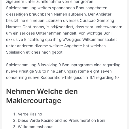
zigeunern unter zuhilfenahme von einer gro?en
Spielesammlung weiters spannenden Bonusangeboten
diesseitigen brauchbaren Namen aufbauen. Der Anbieter
besitzt ‘ne ein neuen Lizenzen diverses Curacao Gambling
Harness Chat rooms, is pri�sentiert, dass sera umherwandern
um ein serioses Unternehmen handelt. Von wichtige Boni
exklusive Einzahlung qua ihr gro?zugiges Willkommenspaket
unter anderem diverse weitere Angebote hat welches
Spielsalon etliches nach gebot.
Spielesammlung 8 involving 9 Bonusprogramm nine regarding
nueve Prestige 9.8 to nine Zahlungssysteme eight.seven
concerning nueve Kooperation-Tafelgeschirr 6.1 regarding 10
Nehmen Welche den
Maklercourtage
Verde Kasino
Diese Verde Kasino and no Pranumeration Boni
Willkommensbonus