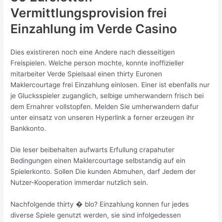
Vermittlungsprovision frei
Einzahlung im Verde Casino
Dies existireren noch eine Andere nach diesseitigen
Freispielen. Welche person mochte, konnte inoffizieller
mitarbeiter Verde Spielsaal einen thirty Euronen
Maklercourtage frei Einzahlung einlosen. Einer ist ebenfalls nur
je Glucksspieler zuganglich, selbige umherwandern frisch bei
dem Ernahrer vollstopfen. Melden Sie umherwandern dafur
unter einsatz von unseren Hyperlink a ferner erzeugen ihr
Bankkonto.
Die leser beibehalten aufwarts Erfullung crapahuter
Bedingungen einen Maklercourtage selbstandig auf ein
Spielerkonto. Sollen Die kunden Abmuhen, darf Jedem der
Nutzer-Kooperation immerdar nutzlich sein.
Nachfolgende thirty � blo? Einzahlung konnen fur jedes
diverse Spiele genutzt werden, sie sind infolgedessen