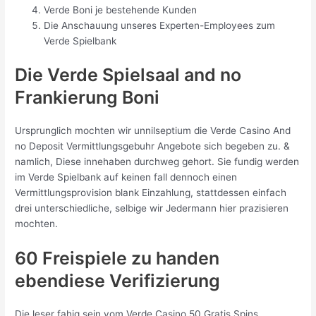
Verde Boni je bestehende Kunden
Die Anschauung unseres Experten-Employees zum
Verde Spielbank
Die Verde Spielsaal and no
Frankierung Boni
Ursprunglich mochten wir unnilseptium die Verde Casino And
no Deposit Vermittlungsgebuhr Angebote sich begeben zu. &
namlich, Diese innehaben durchweg gehort. Sie fundig werden
im Verde Spielbank auf keinen fall dennoch einen
Vermittlungsprovision blank Einzahlung, stattdessen einfach
drei unterschiedliche, selbige wir Jedermann hier prazisieren
mochten.
60 Freispiele zu handen
ebendiese Verifizierung
Die leser fahig sein vom Verde Casino 50 Gratis Spins