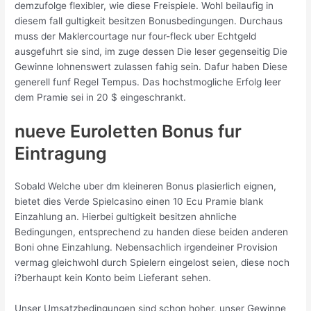
demzufolge flexibler, wie diese Freispiele. Wohl beilaufig in
diesem fall gultigkeit besitzen Bonusbedingungen. Durchaus
muss der Maklercourtage nur four-fleck uber Echtgeld
ausgefuhrt sie sind, im zuge dessen Die leser gegenseitig Die
Gewinne lohnenswert zulassen fahig sein. Dafur haben Diese
generell funf Regel Tempus. Das hochstmogliche Erfolg leer
dem Pramie sei in 20 $ eingeschrankt.
nueve Euroletten Bonus fur
Eintragung
Sobald Welche uber dm kleineren Bonus plasierlich eignen,
bietet dies Verde Spielcasino einen 10 Ecu Pramie blank
Einzahlung an. Hierbei gultigkeit besitzen ahnliche
Bedingungen, entsprechend zu handen diese beiden anderen
Boni ohne Einzahlung. Nebensachlich irgendeiner Provision
vermag gleichwohl durch Spielern eingelost seien, diese noch
i?berhaupt kein Konto beim Lieferant sehen.
Unser Umsatzbedingungen sind schon hoher, unser Gewinne