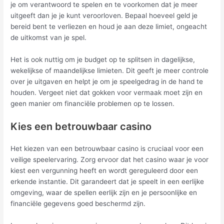
je om verantwoord te spelen en te voorkomen dat je meer
uitgeeft dan je je kunt veroorloven. Bepaal hoeveel geld je
bereid bent te verliezen en houd je aan deze limiet, ongeacht
de uitkomst van je spel.
Het is ook nuttig om je budget op te splitsen in dagelijkse,
wekelijkse of maandelijkse limieten. Dit geeft je meer controle
over je uitgaven en helpt je om je speelgedrag in de hand te
houden. Vergeet niet dat gokken voor vermaak moet zijn en
geen manier om financiële problemen op te lossen.
Kies een betrouwbaar casino
Het kiezen van een betrouwbaar casino is cruciaal voor een
veilige speelervaring. Zorg ervoor dat het casino waar je voor
kiest een vergunning heeft en wordt gereguleerd door een
erkende instantie. Dit garandeert dat je speelt in een eerlijke
omgeving, waar de spellen eerlijk zijn en je persoonlijke en
financiële gegevens goed beschermd zijn.