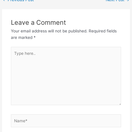
Leave a Comment
Your email address will not be published.
Required fields
are marked
*
Type
here..
Name*