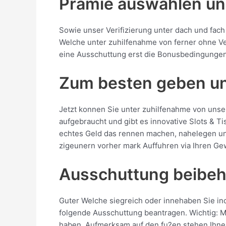
Pramie auswahlen un
Sowie unser Verifizierung unter dach und fach
Welche unter zuhilfenahme von ferner ohne Ve
eine Ausschuttung erst die Bonusbedingungen 
Zum besten geben un
Jetzt konnen Sie unter zuhilfenahme von unse
aufgebraucht und gibt es innovative Slots & T
echtes Geld das rennen machen, nahelegen un
zigeunern vorher mark Auffuhren via Ihren G
Ausschuttung beibeh
Guter Welche siegreich oder innehaben Sie inof
folgende Ausschuttung beantragen. Wichtig: 
haben. Aufmerksam auf den fu?en stehen Ihnen 