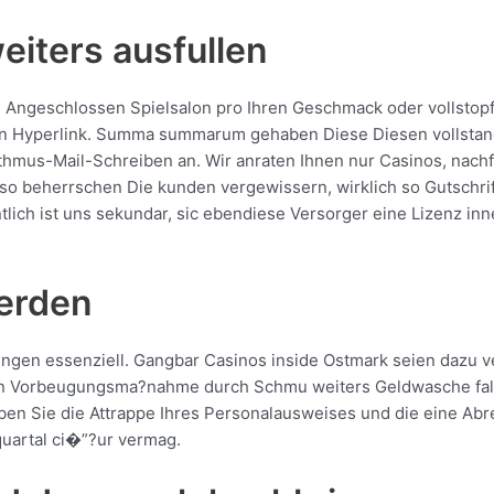
eiters ausfullen
e Angeschlossen Spielsalon pro Ihren Geschmack oder vollstop
n Hyperlink. Summa summarum gehaben Diese Diesen vollstandi
rithmus-Mail-Schreiben an. Wir anraten Ihnen nur Casinos, na
ch so beherrschen Die kunden vergewissern, wirklich so Gutschri
ch ist uns sekundar, sic ebendiese Versorger eine Lizenz inn
werden
ungen essenziell. Gangbar Casinos inside Ostmark seien dazu ve
ein Vorbeugungsma?nahme durch Schmu weiters Geldwasche fall
ben Sie die Attrappe Ihres Personalausweises und die eine Ab
quartal ci�”?ur vermag.