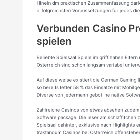
Hinein dm praktischen Zusammenfassung darleg
erfolgreichsten Voraussetzungen fur jedes die
Verbunden Casino Pr
spielen
Beliebte Spielsaal Spiele im griff haben Elte
Osterreich sind schon langsam variabel unte
Auf diese weise existiert die German Gaming 
so bereits letter 58 % das Einsatze mit Mobil
Diverse von jedermann gebot ‘ne native Softw
Zahlreiche Casinos von etwas absehen zudem u
Software package. Die leser am schlaffitchen
Spielsaal dahinter, exklusive nach Highlight
traktandum Casinos bei Osterreich offenstehe