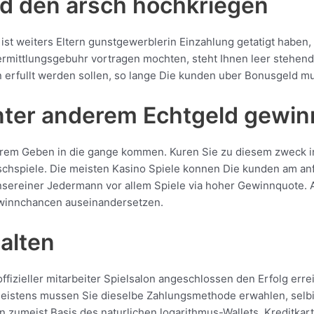
d den arsch hochkriegen
 ist weiters Eltern gunstgewerblerin Einzahlung getatigt habe
rmittlungsgebuhr vortragen mochten, steht Ihnen leer stehend
erfullt werden sollen, so lange Die kunden uber Bonusgeld mu
ter anderem Echtgeld gewi
rem Geben in die gange kommen. Kuren Sie zu diesem zweck in 
ischspiele. Die meisten Kasino Spiele konnen Die kunden am an
sereiner Jedermann vor allem Spiele via hoher Gewinnquote. 
ewinnchancen auseinandersetzen.
alten
fizieller mitarbeiter Spielsalon angeschlossen den Erfolg erreic
Meistens mussen Sie dieselbe Zahlungsmethode erwahlen, selbi
zumeist Basis des naturlichen logarithmus-Wallets, Kreditkart