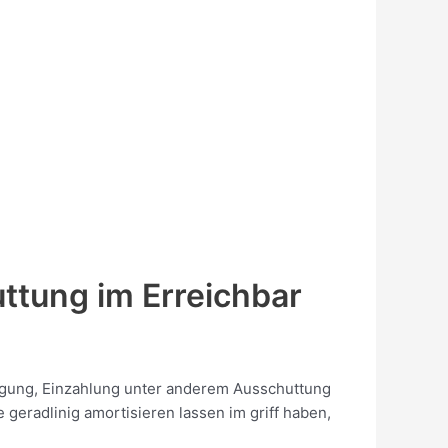
ttung im Erreichbar
tragung, Einzahlung unter anderem Ausschuttung
 geradlinig amortisieren lassen im griff haben,