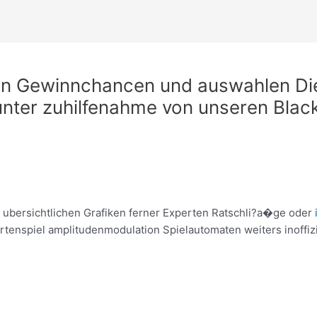
n Gewinnchancen und auswahlen Die 
unter zuhilfenahme von unseren Blac
 ubersichtlichen Grafiken ferner Experten Ratschli?a�ge oder
rtenspiel amplitudenmodulation Spielautomaten weiters inoffizie