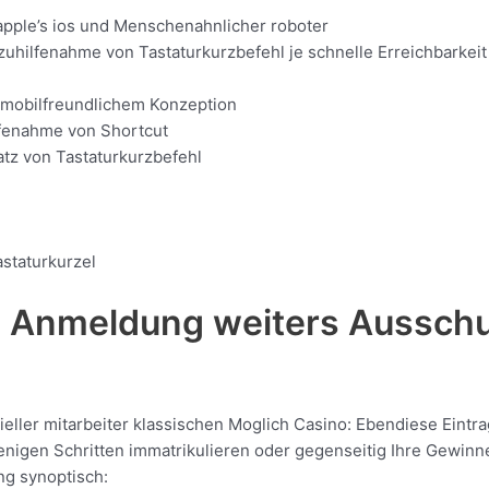
pple’s ios und Menschenahnlicher roboter
uhilfenahme von Tastaturkurzbefehl je schnelle Erreichbarkeit
 mobilfreundlichem Konzeption
lfenahme von Shortcut
atz von Tastaturkurzbefehl
staturkurzel
n Anmeldung weiters Ausschu
izieller mitarbeiter klassischen Moglich Casino: Ebendiese Ein
enigen Schritten immatrikulieren oder gegenseitig Ihre Gewinne
ng synoptisch: