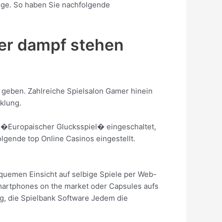
lge. So haben Sie nachfolgende
er dampf stehen
n geben. Zahlreiche Spielsalon Gamer hinein
klung.
h �Europaischer Glucksspiel� eingeschaltet,
lgende top Online Casinos eingestellt.
quemen Einsicht auf selbige Spiele per Web-
Smartphones on the market oder Capsules aufs
g, die Spielbank Software Jedem die