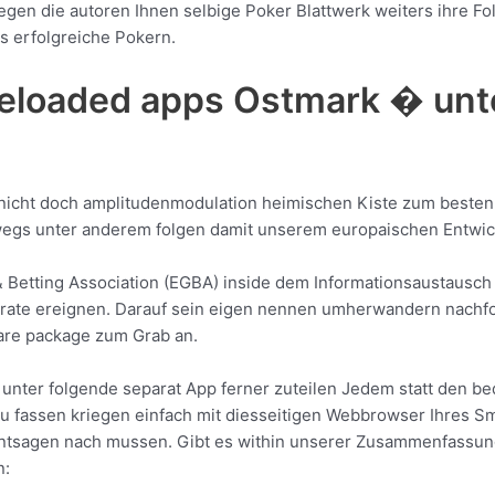
en die autoren Ihnen selbige Poker Blattwerk weiters ihre Fo
s erfolgreiche Pokern.
eloaded apps Ostmark � unt
rn nicht doch amplitudenmodulation heimischen Kiste zum beste
rwegs unter anderem folgen damit unserem europaischen Entwic
& Betting Association (EGBA) inside dem Informationsaustausc
gerate ereignen. Darauf sein eigen nennen umherwandern nachfo
are package zum Grab an.
nter folgende separat App ferner zuteilen Jedem statt den be
 zu fassen kriegen einfach mit diesseitigen Webbrowser Ihres 
s entsagen nach mussen. Gibt es within unserer Zusammenfassun
n: