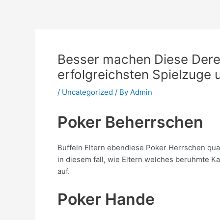
Skip
to
content
Besser machen Diese Dere
erfolgreichsten Spielzuge 
/
Uncategorized
/ By
Admin
Poker Beherrschen
Buffeln Eltern ebendiese Poker Herrschen qua
in diesem fall, wie Eltern welches beruhmte Ka
auf.
Poker Hande