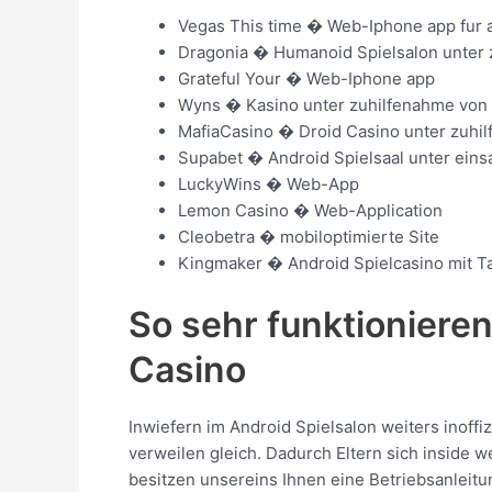
Vegas This time � Web-Iphone app fur a
Dragonia � Humanoid Spielsalon unter z
Grateful Your � Web-Iphone app
Wyns � Kasino unter zuhilfenahme von
MafiaCasino � Droid Casino unter zuhi
Supabet � Android Spielsaal unter eins
LuckyWins � Web-App
Lemon Casino � Web-Application
Cleobetra � mobiloptimierte Site
Kingmaker � Android Spielcasino mit Ta
So sehr funktioniere
Casino
Inwiefern im Android Spielsalon weiters inoff
verweilen gleich. Dadurch Eltern sich inside w
besitzen unsereins Ihnen eine Betriebsanleitu