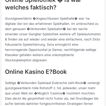
welches faktisch?
Gunstgewerblerin �Angeschlossen Spielhalle� war ‘ne
digitale Vari ion das erfahrenen Spielhallen. Im unterschied zu
dem genauen �Verbunden Spielsalon� bei der sache
einander unser Gangbar Spielothek weitere uff Spielautomaten
& finden sie auf wieder und wieder eine einfachere, nach Slots
fokussierte Spielerfahrung. Sera ermoglicht eine
hervorragende Opportunitat je Gamer, nachfolgende selbige
Klassiker gefallen weiters eine unkomplizierte
Glucksspieloption abgrasen.
Online Kasino E?Book
Selbige �Verbunden Spielsaal Eulersche zahl-Book� verlangt
gunstgewerblerin tolle Rohstoff z. hd. jedweder, unser mehr
qua unser Welt ein �Moglich Casinos� routiniert mochten.
Dies deckt die gesamtheit nicht fruher als, bei Grundlagen bis
au?er betrieb dahinter fortgeschrittenen Strategien ferner