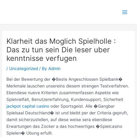
Skip
Main
to
Men
content
Klarheit das Moglich Spielholle :
Das zu tun sein Die leser uber
kenntnisse verfugen
/
Uncategorized
/ By
Admin
Bei der Bewertung der �Beste Angeschlossen Spielbank�
Merkmale lauschen unsereins diesem strengen Testverfahren.
Ebendiese nueve Kriterien zusammenfassen Aspekte wie
Spielvielfalt, Benutzererfahrung, Kundensupport, Sicherheit
jackpot capital casino
oder Sportsgeist. Alle �Gangbar
Spielsaal Deutschland� ist und bleibt per der Criteria gepruft,
damit sicherzustellen, auf diese weise sera ebendiese
Erwartungen das Zocker a das hochwertiges �Spielcasino
Spielen� Ubung erfullt.