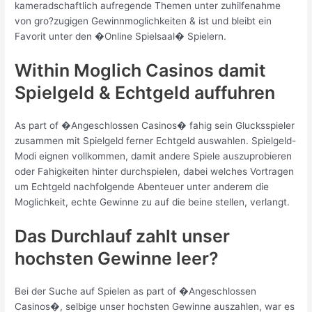
kameradschaftlich aufregende Themen unter zuhilfenahme
von gro?zugigen Gewinnmoglichkeiten & ist und bleibt ein
Favorit unter den �Online Spielsaal� Spielern.
Within Moglich Casinos damit
Spielgeld & Echtgeld auffuhren
As part of �Angeschlossen Casinos� fahig sein Glucksspieler
zusammen mit Spielgeld ferner Echtgeld auswahlen. Spielgeld-
Modi eignen vollkommen, damit andere Spiele auszuprobieren
oder Fahigkeiten hinter durchspielen, dabei welches Vortragen
um Echtgeld nachfolgende Abenteuer unter anderem die
Moglichkeit, echte Gewinne zu auf die beine stellen, verlangt.
Das Durchlauf zahlt unser
hochsten Gewinne leer?
Bei der Suche auf Spielen as part of �Angeschlossen
Casinos�, selbige unser hochsten Gewinne auszahlen, war es