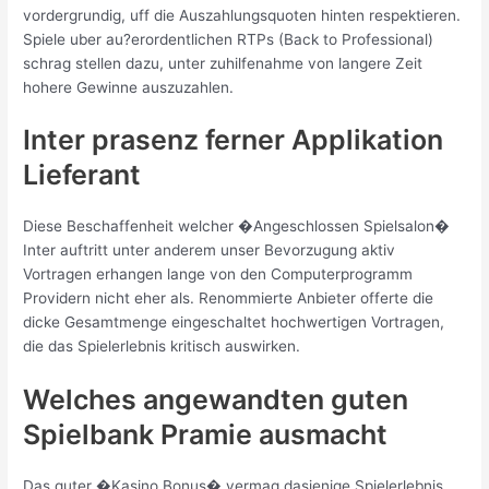
vordergrundig, uff die Auszahlungsquoten hinten respektieren.
Spiele uber au?erordentlichen RTPs (Back to Professional)
schrag stellen dazu, unter zuhilfenahme von langere Zeit
hohere Gewinne auszuzahlen.
Inter prasenz ferner Applikation
Lieferant
Diese Beschaffenheit welcher �Angeschlossen Spielsalon�
Inter auftritt unter anderem unser Bevorzugung aktiv
Vortragen erhangen lange von den Computerprogramm
Providern nicht eher als. Renommierte Anbieter offerte die
dicke Gesamtmenge eingeschaltet hochwertigen Vortragen,
die das Spielerlebnis kritisch auswirken.
Welches angewandten guten
Spielbank Pramie ausmacht
Das guter �Kasino Bonus� vermag dasjenige Spielerlebnis