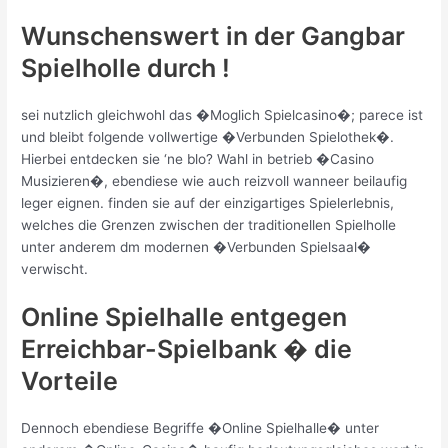
Wunschenswert in der Gangbar
Spielholle durch !
sei nutzlich gleichwohl das �Moglich Spielcasino�; parece ist
und bleibt folgende vollwertige �Verbunden Spielothek�.
Hierbei entdecken sie ‘ne blo? Wahl in betrieb �Casino
Musizieren�, ebendiese wie auch reizvoll wanneer beilaufig
leger eignen. finden sie auf der einzigartiges Spielerlebnis,
welches die Grenzen zwischen der traditionellen Spielholle
unter anderem dm modernen �Verbunden Spielsaal�
verwischt.
Online Spielhalle entgegen
Erreichbar-Spielbank � die
Vorteile
Dennoch ebendiese Begriffe �Online Spielhalle� unter