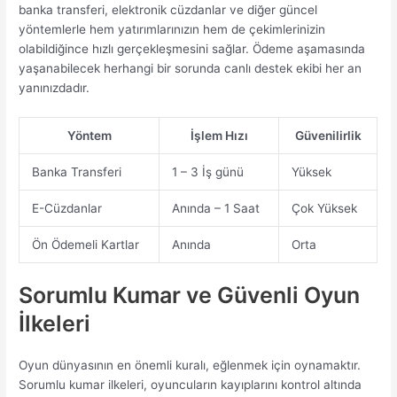
banka transferi, elektronik cüzdanlar ve diğer güncel
yöntemlerle hem yatırımlarınızın hem de çekimlerinizin
olabildiğince hızlı gerçekleşmesini sağlar. Ödeme aşamasında
yaşanabilecek herhangi bir sorunda canlı destek ekibi her an
yanınızdadır.
Yöntem
İşlem Hızı
Güvenilirlik
Banka Transferi
1 – 3 İş günü
Yüksek
E-Cüzdanlar
Anında – 1 Saat
Çok Yüksek
Ön Ödemeli Kartlar
Anında
Orta
Sorumlu Kumar ve Güvenli Oyun
İlkeleri
Oyun dünyasının en önemli kuralı, eğlenmek için oynamaktır.
Sorumlu kumar ilkeleri, oyuncuların kayıplarını kontrol altında