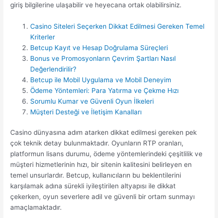
giriş bilgilerine ulaşabilir ve heyecana ortak olabilirsiniz.
Casino Siteleri Seçerken Dikkat Edilmesi Gereken Temel
Kriterler
Betcup Kayıt ve Hesap Doğrulama Süreçleri
Bonus ve Promosyonların Çevrim Şartları Nasıl
Değerlendirilir?
Betcup ile Mobil Uygulama ve Mobil Deneyim
Ödeme Yöntemleri: Para Yatırma ve Çekme Hızı
Sorumlu Kumar ve Güvenli Oyun İlkeleri
Müşteri Desteği ve İletişim Kanalları
Casino dünyasına adım atarken dikkat edilmesi gereken pek
çok teknik detay bulunmaktadır. Oyunların RTP oranları,
platformun lisans durumu, ödeme yöntemlerindeki çeşitlilik ve
müşteri hizmetlerinin hızı, bir sitenin kalitesini belirleyen en
temel unsurlardır. Betcup, kullanıcıların bu beklentilerini
karşılamak adına sürekli iyileştirilen altyapısı ile dikkat
çekerken, oyun severlere adil ve güvenli bir ortam sunmayı
amaçlamaktadır.