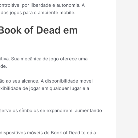
ntrolável por liberdade e autonomia. A
 dos jogos para o ambiente mobile.
s Book of Dead em
uitiva. Sua mecânica de jogo oferece uma
lde.
ão ao seu alcance. A disponibilidade móvel
ibilidade de jogar em qualquer lugar e a
 Observe os símbolos se expandirem, aumentando
dispositivos móveis de Book of Dead te dá a