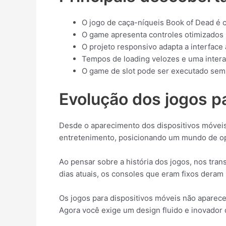
O jogo de caça-níqueis Book of Dead é c
O game apresenta controles otimizados 
O projeto responsivo adapta a interface 
Tempos de loading velozes e uma intera
O game de slot pode ser executado sem 
Evolução dos jogos pa
Desde o aparecimento dos dispositivos móveis
entretenimento, posicionando um mundo de op
Ao pensar sobre a história dos jogos, nos tr
dias atuais, os consoles que eram fixos deram l
Os jogos para dispositivos móveis não aparec
Agora você exige um design fluido e inovador 