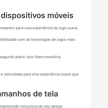
dispositivos móveis
sempenho para uma experiência de jogo suave.
tibilidade com as tecnologias de jogos mais
egundo plano. Isso libera memória,
e e velocidade para uma experiência suave que
tamanhos de tela
 compreensão minuciosa de seu design