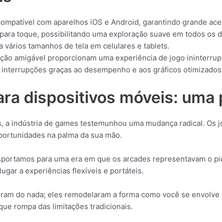
ompatível com aparelhos iOS e Android, garantindo grande aces
para toque, possibilitando uma exploração suave em todos os d
a vários tamanhos de tela em celulares e tablets.
ção amigável proporcionam uma experiência de jogo ininterrup
interrupções graças ao desempenho e aos gráficos otimizados
ra dispositivos móveis: uma 
, a indústria de games testemunhou uma mudança radical. Os j
ortunidades na palma da sua mão.
ansportamos para uma era em que os arcades representavam o pi
ugar a experiências flexíveis e portáteis.
eram do nada; eles remodelaram a forma como você se envolve 
que rompa das limitações tradicionais.