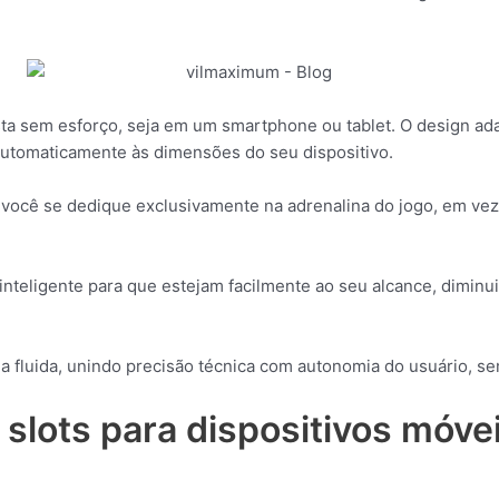
sta sem esforço, seja em um smartphone ou tablet. O design ad
automaticamente às dimensões do seu dispositivo.
ue você se dedique exclusivamente na adrenalina do jogo, em v
 inteligente para que estejam facilmente ao seu alcance, dimi
a fluida, unindo precisão técnica com autonomia do usuário, se
 slots para dispositivos móve