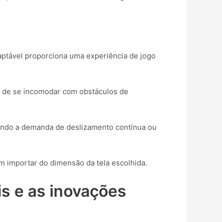
aptável proporciona uma experiência de jogo
ez de se incomodar com obstáculos de
nuindo a demanda de deslizamento contínua ou
m importar do dimensão da tela escolhida.
is e as inovações