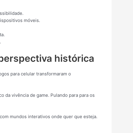
sibilidade.
ispositivos móveis.
ta.
.
perspectiva histórica
ogos para celular transformaram o
co da vivência de game. Pulando para para os
com mundos interativos onde quer que esteja.