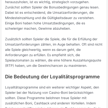
herauszuholen, ist es wichtig, strategisch vorzugehen.
Zunächst sollten Spieler die Bonusbedingungen genau lesen.
Dabei ist es entscheidend, die Umsatzanforderungen, die
Mindesteinzahlung und die Gültigkeitsdauer zu verstehen.
Einige Boni haben hohe Umsatzbedingungen, die es
schwieriger machen, Gewinne abzuheben.
Zusätzlich sollten Spieler die Spiele, die für die Erfüllung der
Umsatzanforderungen zählen, im Auge behalten. Oft sind nicht
alle Spiele gleichwertig, wenn es darum geht, die
Anforderungen zu erfüllen. Es empfiehlt sich, die
Spielautomaten zu wählen, die eine höhere Auszahlungsquote
(RTP) haben, um die Gewinnchancen zu maximieren.
Die Bedeutung der Loyalitätsprogramme
Loyalitätsprogramme sind ein weiterer wichtiger Aspekt, den
Spieler bei der Nutzung von Casino-Boni berücksichtigen
sollten. Diese Programme belohnen treue Spieler mit
zusätzlichen Boni, Cashback und anderen Vorteilen. Indem