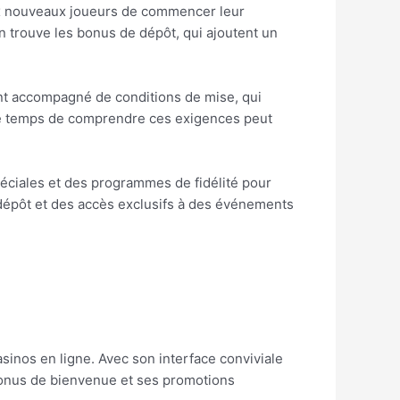
aux nouveaux joueurs de commencer leur
n trouve les bonus de dépôt, qui ajoutent un
ent accompagné de conditions de mise, qui
 le temps de comprendre ces exigences peut
péciales et des programmes de fidélité pour
dépôt et des accès exclusifs à des événements
nos en ligne. Avec son interface conviviale
x bonus de bienvenue et ses promotions