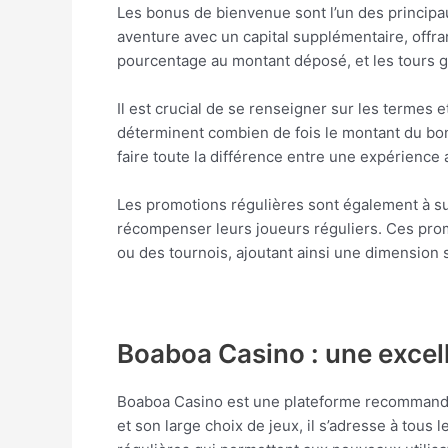
Les bonus de bienvenue sont l’un des princip
aventure avec un capital supplémentaire, offra
pourcentage au montant déposé, et les tours gr
Il est crucial de se renseigner sur les terme
déterminent combien de fois le montant du bon
faire toute la différence entre une expérience a
Les promotions régulières sont également à sur
récompenser leurs joueurs réguliers. Ces pro
ou des tournois, ajoutant ainsi une dimension 
Boaboa Casino : une excel
Boaboa Casino est une plateforme recommandée
et son large choix de jeux, il s’adresse à tous