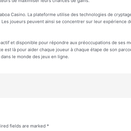
ateurs de maximiser leurs chances de gains.
oaboa Casino. La plateforme utilise des technologies de crypta
s. Les joueurs peuvent ainsi se concentrer sur leur expérience d
 réactif et disponible pour répondre aux préoccupations de ses 
nce est là pour aider chaque joueur à chaque étape de son parco
 dans le monde des jeux en ligne.
ired fields are marked
*