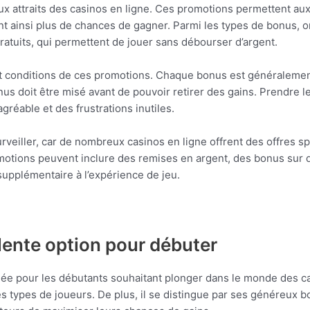
aux attraits des casinos en ligne. Ces promotions permettent 
nt ainsi plus de chances de gagner. Parmi les types de bonus, o
atuits, qui permettent de jouer sans débourser d’argent.
s et conditions de ces promotions. Chaque bonus est généralem
us doit être misé avant de pouvoir retirer des gains. Prendre
gréable et des frustrations inutiles.
veiller, car de nombreux casinos en ligne offrent des offres s
motions peuvent inclure des remises en argent, des bonus sur 
supplémentaire à l’expérience de jeu.
lente option pour débuter
 pour les débutants souhaitant plonger dans le monde des casi
 les types de joueurs. De plus, il se distingue par ses généreu