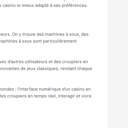
e casino le mieux adapté à ses préférences.
ueurs. On y trouve des machines à sous, des
s machines à sous sont particulièrement
vec d’autres utilisateurs et des croupiers en
 innovantes de jeux classiques, rendant chaque
mondes : l’interface numérique d’un casino en
es croupiers en temps réel, interagir et vivre