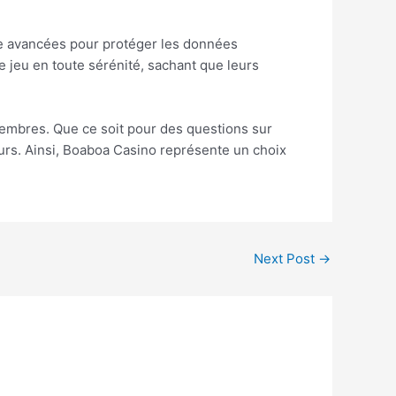
ge avancées pour protéger les données
e jeu en toute sérénité, sachant que leurs
membres. Que ce soit pour des questions sur
urs. Ainsi, Boaboa Casino représente un choix
Next Post
→