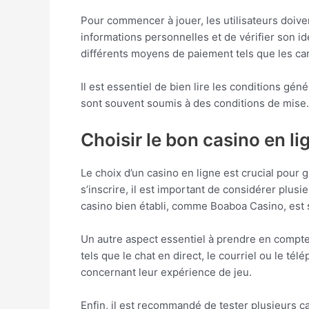
Pour commencer à jouer, les utilisateurs doive
informations personnelles et de vérifier son id
différents moyens de paiement tels que les ca
Il est essentiel de bien lire les conditions g
sont souvent soumis à des conditions de mise
Choisir le bon casino en li
Le choix d’un casino en ligne est crucial pour 
s’inscrire, il est important de considérer plusie
casino bien établi, comme Boaboa Casino, est s
Un autre aspect essentiel à prendre en compte e
tels que le chat en direct, le courriel ou le 
concernant leur expérience de jeu.
Enfin, il est recommandé de tester plusieurs ca