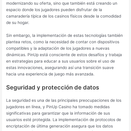
modernizando su oferta, sino que también está creando un
espacio donde los jugadores pueden disfrutar de la
camaradería típica de los casinos físicos desde la comodidad
de su hogar.
Sin embargo, la implementación de estas tecnologías también
plantea retos, como la necesidad de contar con dispositivos
compatibles y la adaptación de los jugadores a nuevas
dinámicas. PinUp está consciente de estos desafíos y trabaja
en estrategias para educar a sus usuarios sobre el uso de
estas innovaciones, asegurando así una transición suave
hacia una experiencia de juego más avanzada.
Seguridad y protección de datos
La seguridad es una de las principales preocupaciones de los
jugadores en línea, y PinUp Casino ha tomado medidas
significativas para garantizar que la información de sus
usuarios esté protegida. La implementación de protocolos de
encriptación de última generación asegura que los datos