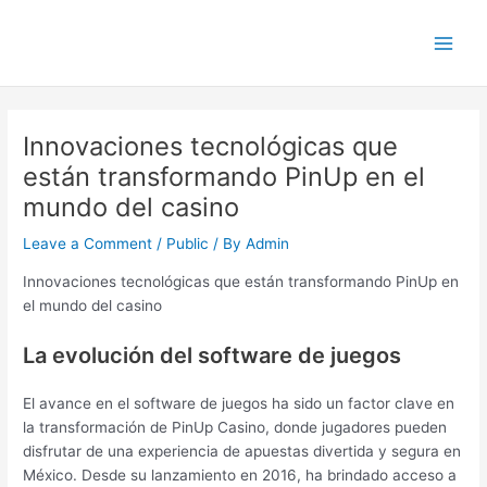
Skip
Main
to
Men
content
Innovaciones tecnológicas que
están transformando PinUp en el
mundo del casino
Leave a Comment
/
Public
/ By
Admin
Innovaciones tecnológicas que están transformando PinUp en
el mundo del casino
La evolución del software de juegos
El avance en el software de juegos ha sido un factor clave en
la transformación de PinUp Casino, donde jugadores pueden
disfrutar de una experiencia de apuestas divertida y segura en
México. Desde su lanzamiento en 2016, ha brindado acceso a