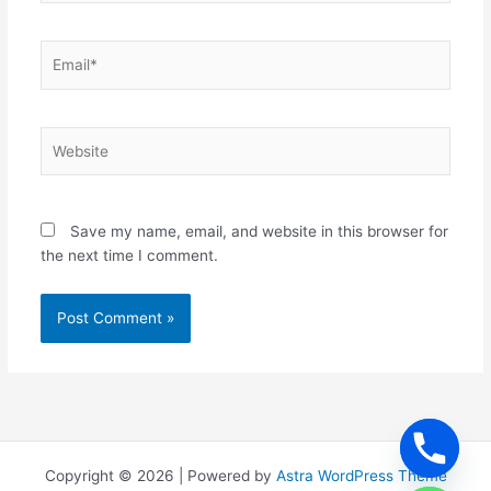
Email*
Website
Save my name, email, and website in this browser for
the next time I comment.
Copyright © 2026 | Powered by
Astra WordPress Theme