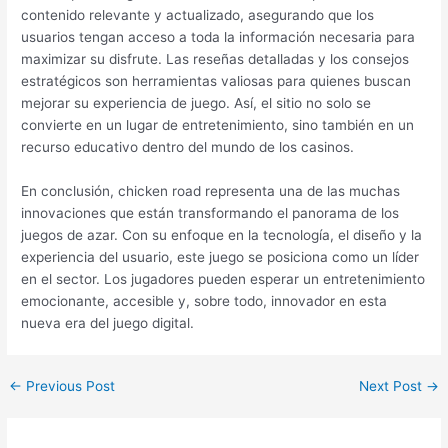
contenido relevante y actualizado, asegurando que los
usuarios tengan acceso a toda la información necesaria para
maximizar su disfrute. Las reseñas detalladas y los consejos
estratégicos son herramientas valiosas para quienes buscan
mejorar su experiencia de juego. Así, el sitio no solo se
convierte en un lugar de entretenimiento, sino también en un
recurso educativo dentro del mundo de los casinos.
En conclusión, chicken road representa una de las muchas
innovaciones que están transformando el panorama de los
juegos de azar. Con su enfoque en la tecnología, el diseño y la
experiencia del usuario, este juego se posiciona como un líder
en el sector. Los jugadores pueden esperar un entretenimiento
emocionante, accesible y, sobre todo, innovador en esta
nueva era del juego digital.
←
Previous Post
Next Post
→