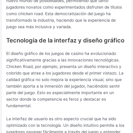
nuevo mundo de posibilidades, permitiendo que tanto
jugadores novatos como experimentados disfruten de títulos
como chicken road. Esta democratización del juego ha
transformado la industria, haciendo que la experiencia de
juego sea más inclusiva y variada.
Tecnología de la interfaz y diseño gráfico
El diseño gráfico de los juegos de casino ha evolucionado
significativamente gracias a las innovaciones tecnológicas.
Chicken Road, por ejemplo, presenta un diseño interactivo y
colorido que atrae a los jugadores desde el primer vistazo. La
calidad gráfica no solo mejora la experiencia visual, sino que
también aporta a la inmersión del jugador, haciéndolo sentir
parte del juego. Esto es especialmente importante en un
sector donde la competencia es feroz y destacar es
fundamental.
La interfaz de usuario es otro aspecto crucial que ha sido
optimizado con la tecnología. Un diseño intuitivo permite a los
jugadores navegar fácilmente a través del juego y entender