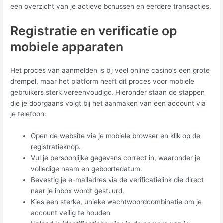
een overzicht van je actieve bonussen en eerdere transacties.
Registratie en verificatie op
mobiele apparaten
Het proces van aanmelden is bij veel online casino’s een grote
drempel, maar het platform heeft dit proces voor mobiele
gebruikers sterk vereenvoudigd. Hieronder staan de stappen
die je doorgaans volgt bij het aanmaken van een account via
je telefoon:
Open de website via je mobiele browser en klik op de
registratieknop.
Vul je persoonlijke gegevens correct in, waaronder je
volledige naam en geboortedatum.
Bevestig je e-mailadres via de verificatielink die direct
naar je inbox wordt gestuurd.
Kies een sterke, unieke wachtwoordcombinatie om je
account veilig te houden.