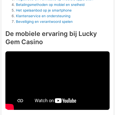
Betalingsmethoden op mobiel en snelheid
Het spelaanbod op je smartphone
Klantenservice en ondersteuning
Beveiliging en verantwoord spelen
De mobiele ervaring bij Lucky
Gem Casino