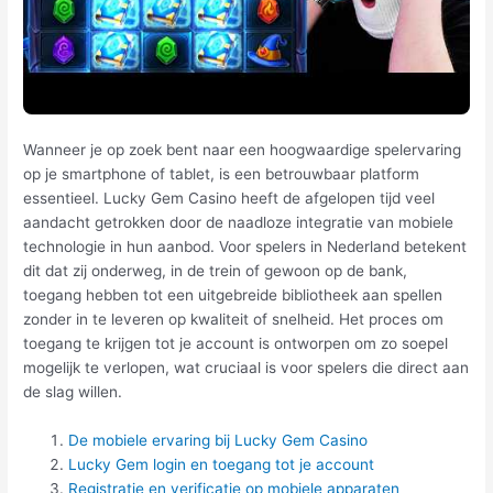
Wanneer je op zoek bent naar een hoogwaardige spelervaring
op je smartphone of tablet, is een betrouwbaar platform
essentieel. Lucky Gem Casino heeft de afgelopen tijd veel
aandacht getrokken door de naadloze integratie van mobiele
technologie in hun aanbod. Voor spelers in Nederland betekent
dit dat zij onderweg, in de trein of gewoon op de bank,
toegang hebben tot een uitgebreide bibliotheek aan spellen
zonder in te leveren op kwaliteit of snelheid. Het proces om
toegang te krijgen tot je account is ontworpen om zo soepel
mogelijk te verlopen, wat cruciaal is voor spelers die direct aan
de slag willen.
De mobiele ervaring bij Lucky Gem Casino
Lucky Gem login en toegang tot je account
Registratie en verificatie op mobiele apparaten