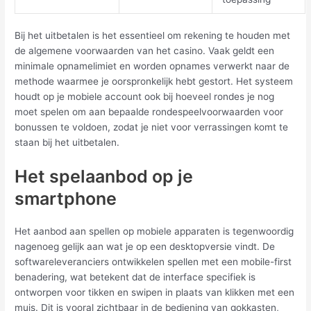
Bij het uitbetalen is het essentieel om rekening te houden met
de algemene voorwaarden van het casino. Vaak geldt een
minimale opnamelimiet en worden opnames verwerkt naar de
methode waarmee je oorspronkelijk hebt gestort. Het systeem
houdt op je mobiele account ook bij hoeveel rondes je nog
moet spelen om aan bepaalde rondespeelvoorwaarden voor
bonussen te voldoen, zodat je niet voor verrassingen komt te
staan bij het uitbetalen.
Het spelaanbod op je
smartphone
Het aanbod aan spellen op mobiele apparaten is tegenwoordig
nagenoeg gelijk aan wat je op een desktopversie vindt. De
softwareleveranciers ontwikkelen spellen met een mobile-first
benadering, wat betekent dat de interface specifiek is
ontworpen voor tikken en swipen in plaats van klikken met een
muis. Dit is vooral zichtbaar in de bediening van gokkasten,