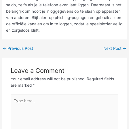
saldo, zelfs als je je telefoon even laat liggen. Daarnaast is het
belangrijk om nooit je inloggegevens op te slaan op apparaten
van anderen. Blijf alert op phishing-pogingen en gebruik alleen
de officiële kanalen om in te loggen, zodat je speelplezier veilig
en zorgeloos blijft.
←
Previous Post
Next Post
→
Leave a Comment
Your email address will not be published.
Required fields
are marked
*
Type
here..