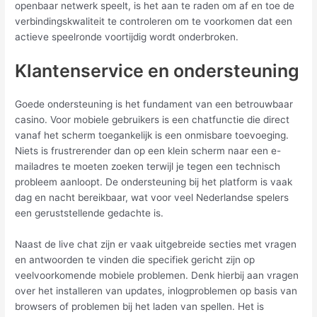
openbaar netwerk speelt, is het aan te raden om af en toe de
verbindingskwaliteit te controleren om te voorkomen dat een
actieve speelronde voortijdig wordt onderbroken.
Klantenservice en ondersteuning
Goede ondersteuning is het fundament van een betrouwbaar
casino. Voor mobiele gebruikers is een chatfunctie die direct
vanaf het scherm toegankelijk is een onmisbare toevoeging.
Niets is frustrerender dan op een klein scherm naar een e-
mailadres te moeten zoeken terwijl je tegen een technisch
probleem aanloopt. De ondersteuning bij het platform is vaak
dag en nacht bereikbaar, wat voor veel Nederlandse spelers
een geruststellende gedachte is.
Naast de live chat zijn er vaak uitgebreide secties met vragen
en antwoorden te vinden die specifiek gericht zijn op
veelvoorkomende mobiele problemen. Denk hierbij aan vragen
over het installeren van updates, inlogproblemen op basis van
browsers of problemen bij het laden van spellen. Het is