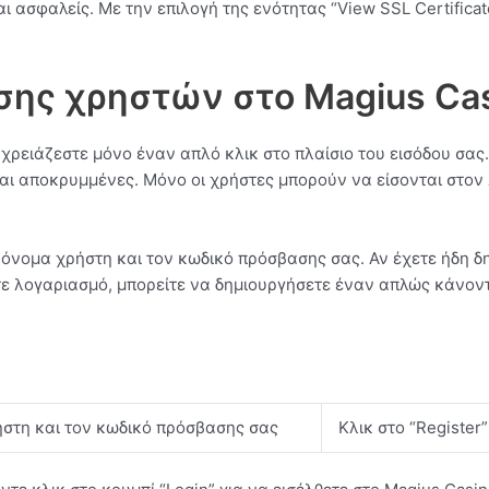
αι ασφαλείς. Με την επιλογή της ενότητας “View SSL Certifica
ης χρηστών στο Magius Ca
, χρειάζεστε μόνο έναν απλό κλικ στο πλαίσιο του εισόδου σα
 και αποκρυμμένες. Μόνο οι χρήστες μπορούν να είσονται στο
το όνομα χρήστη και τον κωδικό πρόσβασης σας. Αν έχετε ήδη 
ετε λογαριασμό, μπορείτε να δημιουργήσετε έναν απλώς κάνοντ
ήστη και τον κωδικό πρόσβασης σας
Κλικ στο “Register”