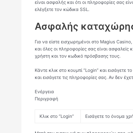
είναι ασφαλής και ότι οι πληροφορίες σας είν
ελέγξετε τον κώδικα SSL.
Ασφαλής καταχώρησ
Για να είστε εισχωρημένοι στο Magius Casino
και όλες οι πληροφορίες σας είναι ασφαλείς
χρήστη και τον κωδικό πρόσβασης τους.
Κάντε κλικ στο κουμπί “Login” και εισάγετε 
και εισάγετε τις πληροφορίες σας. Αν δεν έχ
Ενέργεια
Περιγραφή
Κλικ στο “Login”
Εισάγετε το όνομα χρ